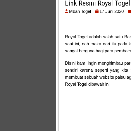
Link Resmi Royal Togel
Mbah Togel
17 Juni 2020
Royal Togel adalah salah satu Ba
saat ini, nah maka dari itu pada
sangat berguna bagi para pembaca
Disini kami ingin menghimbau para
sendiri karena seperti yang kit
membuat sebuah website palsu aga
Royal Togel dibawah ini.