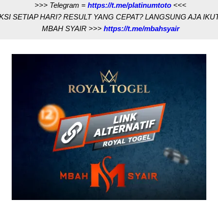
>>> Telegram =
https://t.me/platinumtoto
<<<
KSI SETIAP HARI? RESULT YANG CEPAT? LANGSUNG AJA IKU
MBAH SYAIR >>>
https://t.me/mbahsyair