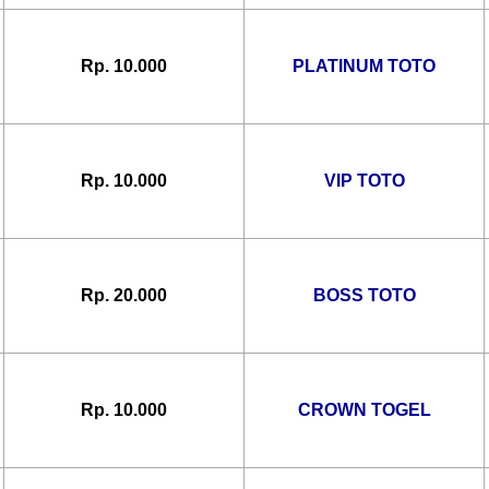
Rp. 10.000
PLATINUM TOTO
Rp. 10.000
VIP TOTO
Rp. 20.000
BOSS TOTO
Rp. 10.000
CROWN TOGEL