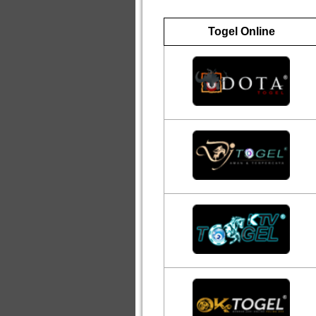
Togel Online