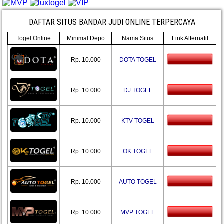
DAFTAR SITUS BANDAR JUDI ONLINE TERPERCAYA
Togel Online
Minimal Depo
Nama Situs
Link Alternatif
Rp. 10.000
DOTA TOGEL
Rp. 10.000
DJ TOGEL
Rp. 10.000
KTV TOGEL
Rp. 10.000
OK TOGEL
Rp. 10.000
AUTO TOGEL
Rp. 10.000
MVP TOGEL