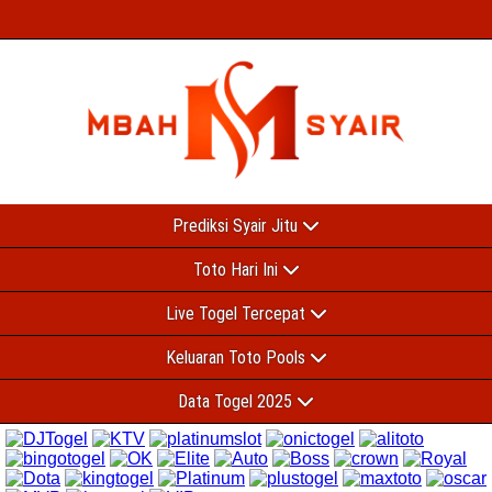
Prediksi Syair Jitu
Toto Hari Ini
Live Togel Tercepat
Keluaran Toto Pools
Data Togel 2025