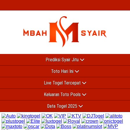
Prediksi Syair Jitu
Toto Hari Ini
Live Togel Tercepat
Keluaran Toto Pools
Data Togel 2025