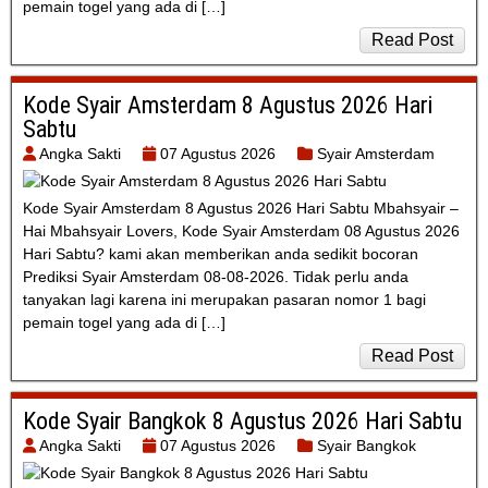
pemain togel yang ada di […]
Read Post
Kode Syair Amsterdam 8 Agustus 2026 Hari
Sabtu
Angka Sakti
07 Agustus 2026
Syair Amsterdam
Kode Syair Amsterdam 8 Agustus 2026 Hari Sabtu Mbahsyair –
Hai Mbahsyair Lovers, Kode Syair Amsterdam 08 Agustus 2026
Hari Sabtu? kami akan memberikan anda sedikit bocoran
Prediksi Syair Amsterdam 08-08-2026. Tidak perlu anda
tanyakan lagi karena ini merupakan pasaran nomor 1 bagi
pemain togel yang ada di […]
Read Post
Kode Syair Bangkok 8 Agustus 2026 Hari Sabtu
Angka Sakti
07 Agustus 2026
Syair Bangkok