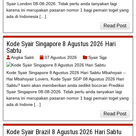
Syair London 08-08-2026. Tidak perlu anda tanyakan lagi
karena ini merupakan pasaran nomor 1 bagi pemain togel yang
ada di Indonesia […]
Read Post
Kode Syair Singapore 8 Agustus 2026 Hari
Sabtu
Angka Sakti
07 Agustus 2026
Syair Sgp
Kode Syair Singapore 8 Agustus 2026 Hari Sabtu Mbahsyair –
Hai Mbahsyair Lovers, Kode Syair SGP 08 Agustus 2026 Hari
Sabtu? kami akan memberikan anda sedikit bocoran Prediksi
Syair Singapore 08-08-2026. Tidak perlu anda tanyakan lagi
karena ini merupakan pasaran nomor 1 bagi pemain togel yang
ada di Indone […]
Read Post
Kode Syair Brazil 8 Agustus 2026 Hari Sabtu