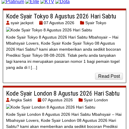
Kode Syair Tokyo 8 Agustus 2026 Hari Sabtu
syair jackpot
07 Agustus 2026
Syair Tokyo
Kode Syair Tokyo 8 Agustus 2026 Hari Sabtu Mbahsyair – Hai
Mbahsyair Lovers, Kode Syair Kode Syair Tokyo 08 Agustus
2026 Hari Sabtu? kami akan memberikan anda sedikit bocoran
Prediksi Syair Tokyo 08-08-2026. Tidak perlu anda tanyakan
lagi karena ini merupakan pasaran nomor 1 bagi pemain togel
yang ada di I […]
Read Post
Kode Syair London 8 Agustus 2026 Hari Sabtu
Angka Sakti
07 Agustus 2026
Syair London
Kode Syair London 8 Agustus 2026 Hari Sabtu Mbahsyair – Hai
Mbahsyair Lovers, Kode Syair London 08 Agustus 2026 Hari
Sabtu? kami akan memberikan anda sedikit bocoran Prediksi