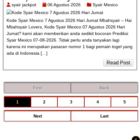
syair jackpot
06 Agustus 2026
Syair Mexico
Kode Syair Mexico 7 Agustus 2026 Hari Jumat Mbahsyair – Hai
Mbahsyair Lovers, Kode Syair Mexico 07 Agustus 2026 Hari
Jumat? kami akan memberikan anda sedikit bocoran Prediksi
Syair Mexico 07-08-2026. Tidak perlu anda tanyakan lagi
karena ini merupakan pasaran nomor 1 bagi pemain togel yang
ada di Indonesia […]
Read Post
First
Back
1
2
3
4
5
Next
Last