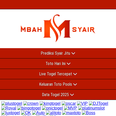
Prediksi Syair Jitu
Toto Hari Ini
Live Togel Tercepat
Keluaran Toto Pools
Data Togel 2025