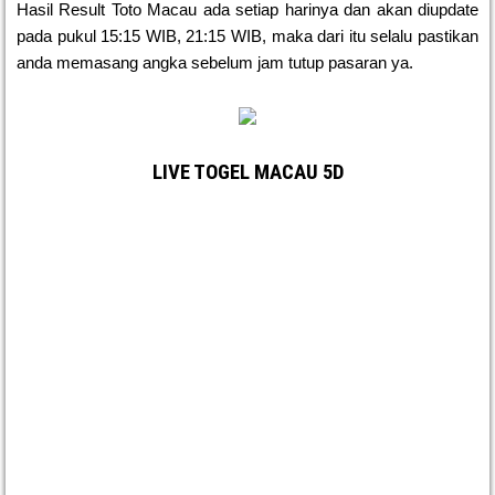
Hasil Result Toto Macau ada setiap harinya dan akan diupdate
pada pukul 15:15 WIB, 21:15 WIB, maka dari itu selalu pastikan
anda memasang angka sebelum jam tutup pasaran ya.
LIVE TOGEL MACAU 5D