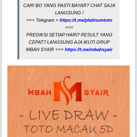
CARI BO YANG PASTI BAYAR? CHAT SAJA
LANGSUNG !
>>> Telegram =
https://t.me/platinumtoto
<<<
PREDIKSI SETIAP HARI? RESULT YANG
CEPAT? LANGSUNG AJA IKUTI GRUP
MBAH SYAIR >>>
https://t.me/mbahsyair