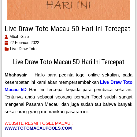
Live Draw Toto Macau 5D Hari Ini Tercepat
Mbah Gaib
22 Februari 2022
Live Draw Toto
Live Draw Toto Macau 5D Hari Ini Tercepat
Mbahsyair
– Hallo para pecinta togel online sekalian, pada
kesempatan ini kami akan mempersembahkan
Live Draw Toto
Macau 5D
Hari Ini Tercepat kepada para pembaca sekalian.
Tentunya anda sebagai seorang pemain Togel sudah sangat
mengenal Pasaran Macau, dan juga sudah tau bahwa banyak
sekali orang yang memainkan pasaran ini.
WEBSITE RESMI TOGEL MACAU :
WWW.TOTOMACAUPOOLS.COM