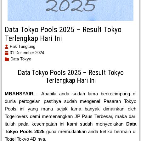
Data Tokyo Pools 2025 – Result Tokyo
Terlengkap Hari Ini
Pak Tungtung
31 Desember 2024
Data Tokyo
Data Tokyo Pools 2025 – Result Tokyo
Terlengkap Hari Ini
MBAHSYAIR
– Apabila anda sudah lama berkecimpung di
dunia pertogelan pastinya sudah mengenal Pasaran Tokyo
Pools ini yang mana sejak lama banyak dimainkan oleh
Togellovers demi memenangkan JP Paus Terbesar, maka dari
itulah pada kesempatan ini kami sudah menyediakan
Data
Tokyo Pools 2025
guna memudahkan anda ketika bermain di
Togel Tokyo 4D nya.