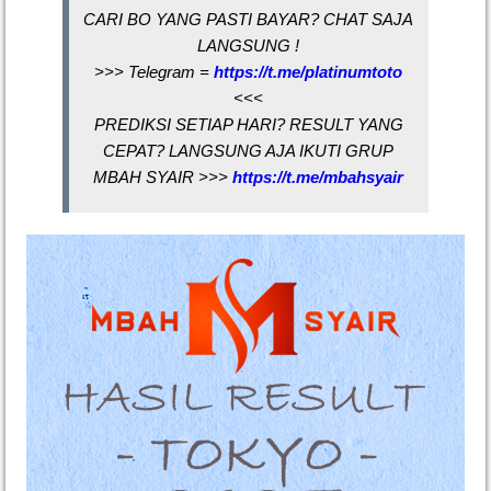
CARI BO YANG PASTI BAYAR? CHAT SAJA
LANGSUNG !
>>> Telegram =
https://t.me/platinumtoto
<<<
PREDIKSI SETIAP HARI? RESULT YANG
CEPAT? LANGSUNG AJA IKUTI GRUP
MBAH SYAIR >>>
https://t.me/mbahsyair