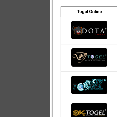
Togel Online