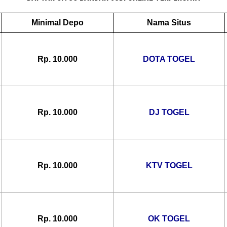
Minimal Depo
Nama Situs
Rp. 10.000
DOTA TOGEL
Rp. 10.000
DJ TOGEL
Rp. 10.000
KTV TOGEL
Rp. 10.000
OK TOGEL