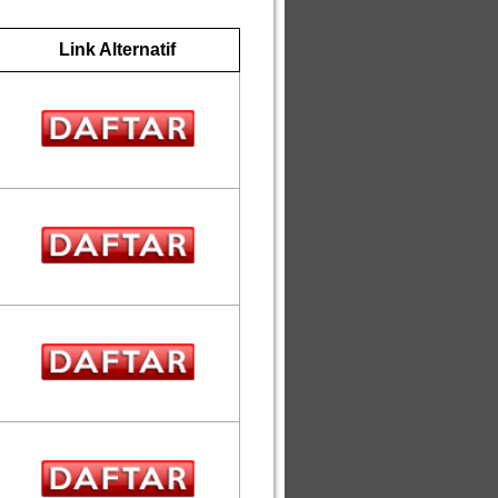
Link Alternatif