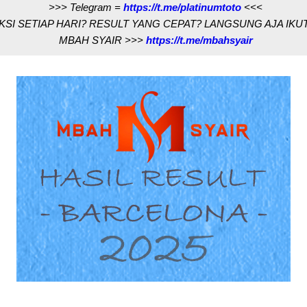
>>> Telegram =
https://t.me/platinumtoto
<<<
KSI SETIAP HARI? RESULT YANG CEPAT? LANGSUNG AJA IKU
MBAH SYAIR >>>
https://t.me/mbahsyair