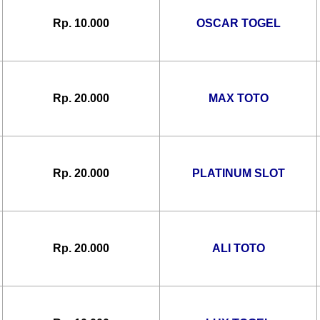
Rp. 10.000
OSCAR TOGEL
Rp. 20.000
MAX TOTO
Rp. 20.000
PLATINUM SLOT
Rp. 20.000
ALI TOTO