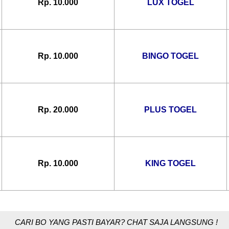
Rp. 10.000
LUX TOGEL
Rp. 10.000
BINGO TOGEL
Rp. 20.000
PLUS TOGEL
Rp. 10.000
KING TOGEL
CARI BO YANG PASTI BAYAR? CHAT SAJA LANGSUNG !