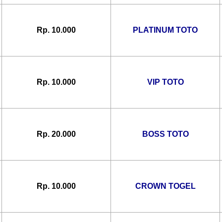
Rp. 10.000
PLATINUM TOTO
Rp. 10.000
VIP TOTO
Rp. 20.000
BOSS TOTO
Rp. 10.000
CROWN TOGEL