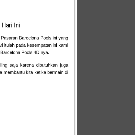
Hari Ini
 Pasaran Barcelona Pools ini yang
 itulah pada kesempatan ini kami
Barcelona Pools 4D nya.
ling saja karena dibutuhkan juga
 membantu kita ketika bermain di