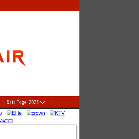
Data Togel 2025