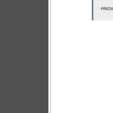
PREDI