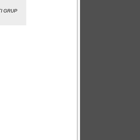
TI GRUP