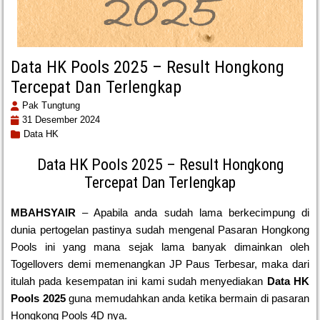
Data HK Pools 2025 – Result Hongkong
Tercepat Dan Terlengkap
Pak Tungtung
31 Desember 2024
Data HK
Data HK Pools 2025 – Result Hongkong
Tercepat Dan Terlengkap
MBAHSYAIR
– Apabila anda sudah lama berkecimpung di
dunia pertogelan pastinya sudah mengenal Pasaran Hongkong
Pools ini yang mana sejak lama banyak dimainkan oleh
Togellovers demi memenangkan JP Paus Terbesar, maka dari
itulah pada kesempatan ini kami sudah menyediakan
Data HK
Pools 2025
guna memudahkan anda ketika bermain di pasaran
Hongkong Pools 4D nya.