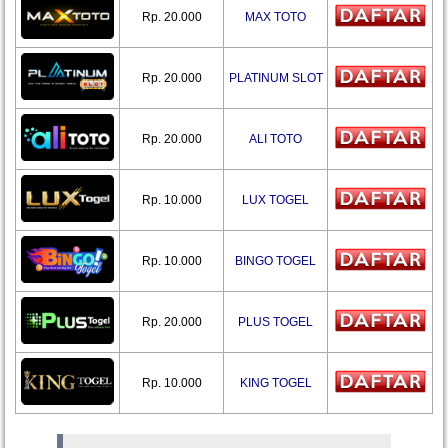
Rp. 20.000
MAX TOTO
Rp. 20.000
PLATINUM SLOT
Rp. 20.000
ALI TOTO
Rp. 10.000
LUX TOGEL
Rp. 10.000
BINGO TOGEL
Rp. 20.000
PLUS TOGEL
Rp. 10.000
KING TOGEL