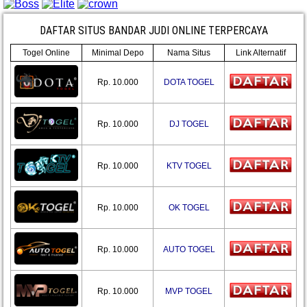
DAFTAR SITUS BANDAR JUDI ONLINE TERPERCAYA
Togel Online
Minimal Depo
Nama Situs
Link Alternatif
Rp. 10.000
DOTA TOGEL
Rp. 10.000
DJ TOGEL
Rp. 10.000
KTV TOGEL
Rp. 10.000
OK TOGEL
Rp. 10.000
AUTO TOGEL
Rp. 10.000
MVP TOGEL