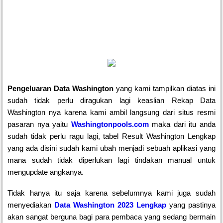
Pengeluaran Data Washington
yang kami tampilkan diatas ini
sudah tidak perlu diragukan lagi keaslian Rekap Data
Washington nya karena kami ambil langsung dari situs resmi
pasaran nya yaitu
Washingtonpools.com
maka dari itu anda
sudah tidak perlu ragu lagi, tabel Result Washington Lengkap
yang ada disini sudah kami ubah menjadi sebuah aplikasi yang
mana sudah tidak diperlukan lagi tindakan manual untuk
mengupdate angkanya.
Tidak hanya itu saja karena sebelumnya kami juga sudah
menyediakan
Data Washington 2023 Lengkap
yang pastinya
akan sangat berguna bagi para pembaca yang sedang bermain