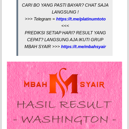
CARI BO YANG PASTI BAYAR? CHAT SAJA
LANGSUNG !
>>> Telegram =
https://t.me/platinumtoto
<<<
PREDIKSI SETIAP HARI? RESULT YANG
CEPAT? LANGSUNG AJA IKUTI GRUP
MBAH SYAIR >>>
https://t.me/mbahsyair