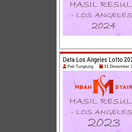
Data Los Angeles Lotto 202
Pak Tungtung
31 Desember 