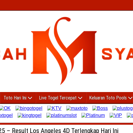
Toto Hari Ini
Live Togel Tercepat
Keluaran Toto Pools
5 – Result Los Angeles 4D Terlengkap Hari Ini