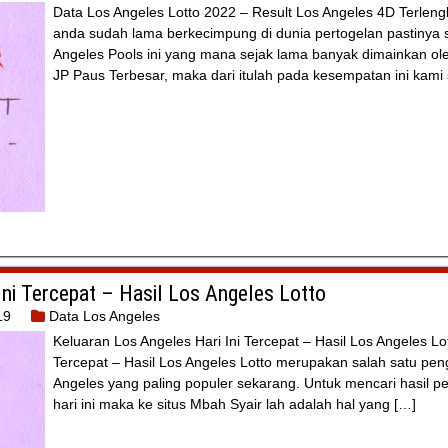
Data Los Angeles Lotto 2022 – Result Los Angeles 4D Terlen
anda sudah lama berkecimpung di dunia pertogelan pastinya
Angeles Pools ini yang mana sejak lama banyak dimainkan o
JP Paus Terbesar, maka dari itulah pada kesempatan ini kam
Ini Tercepat – Hasil Los Angeles Lotto
19
Data Los Angeles
Keluaran Los Angeles Hari Ini Tercepat – Hasil Los Angeles Lo
Tercepat – Hasil Los Angeles Lotto merupakan salah satu pen
Angeles yang paling populer sekarang. Untuk mencari hasil p
hari ini maka ke situs Mbah Syair lah adalah hal yang […]