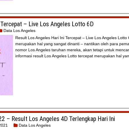
i Tercepat – Live Los Angeles Lotto 6D
Data Los Angeles
Result Los Angeles Hari Ini Tercepat – Live Los Angeles Lotto 
merupakan hal yang sangat dinanti – nantikan oleh para pe
nomor Los Angeles taruhan mereka, akan tetapi untuk menca
informasi result Los Angeles Lotto tercepat merupakan hal yan
2 – Result Los Angeles 4D Terlengkap Hari Ini
2021
Data Los Angeles