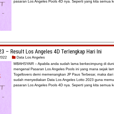
pasaran Los Angeles Pools 4D nya. Seperti yang kita semua 
3 – Result Los Angeles 4D Terlengkap Hari Ini
2022
Data Los Angeles
MBAHSYAIR – Apabila anda sudah lama berkecimpung di duni
mengenal Pasaran Los Angeles Pools ini yang mana sejak la
Togellovers demi memenangkan JP Paus Terbesar, maka dari 
sudah menyediakan Data Los Angeles Lotto 2023 guna memud
pasaran Los Angeles Pools 4D nya. Seperti yang kita semua 