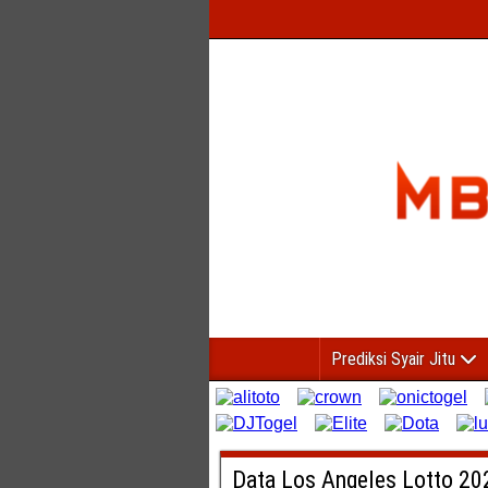
Prediksi Syair Jitu
Data Los Angeles Lotto 202