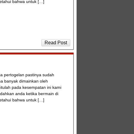
ketahui bahwa untuk […]
Read Post
a pertogelan pastinya sudah
ma banyak dimainkan oleh
itulah pada kesempatan ini kami
ahkan anda ketika bermain di
ketahui bahwa untuk […]