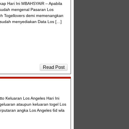
gkap Hari Ini MBAHSYAIR – Apabila
 sudah mengenal Pasaran Los
leh Togellovers demi memenangkan
i sudah menyediakan Data Los […]
Read Post
tto Keluaran Los Angeles Hari Ini
geluaran ataupun keluaran togel Los
erputaran angka Los Angeles 6d wla