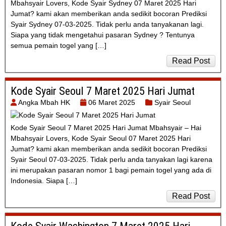
Mbahsyair Lovers, Kode Syair Sydney 07 Maret 2025 Hari
Jumat? kami akan memberikan anda sedikit bocoran Prediksi
Syair Sydney 07-03-2025. Tidak perlu anda tanyakanan lagi.
Siapa yang tidak mengetahui pasaran Sydney ? Tentunya
semua pemain togel yang […]
Read Post
Kode Syair Seoul 7 Maret 2025 Hari Jumat
Angka Mbah HK
06 Maret 2025
Syair Seoul
Kode Syair Seoul 7 Maret 2025 Hari Jumat Mbahsyair – Hai
Mbahsyair Lovers, Kode Syair Seoul 07 Maret 2025 Hari
Jumat? kami akan memberikan anda sedikit bocoran Prediksi
Syair Seoul 07-03-2025. Tidak perlu anda tanyakan lagi karena
ini merupakan pasaran nomor 1 bagi pemain togel yang ada di
Indonesia. Siapa […]
Read Post