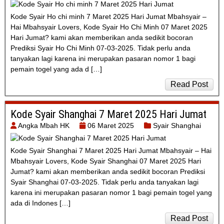
Kode Syair Ho chi minh 7 Maret 2025 Hari Jumat Mbahsyair –
Hai Mbahsyair Lovers, Kode Syair Ho Chi Minh 07 Maret 2025
Hari Jumat? kami akan memberikan anda sedikit bocoran
Prediksi Syair Ho Chi Minh 07-03-2025. Tidak perlu anda
tanyakan lagi karena ini merupakan pasaran nomor 1 bagi
pemain togel yang ada d […]
Read Post
Kode Syair Shanghai 7 Maret 2025 Hari Jumat
Angka Mbah HK
06 Maret 2025
Syair Shanghai
Kode Syair Shanghai 7 Maret 2025 Hari Jumat Mbahsyair – Hai
Mbahsyair Lovers, Kode Syair Shanghai 07 Maret 2025 Hari
Jumat? kami akan memberikan anda sedikit bocoran Prediksi
Syair Shanghai 07-03-2025. Tidak perlu anda tanyakan lagi
karena ini merupakan pasaran nomor 1 bagi pemain togel yang
ada di Indones […]
Read Post