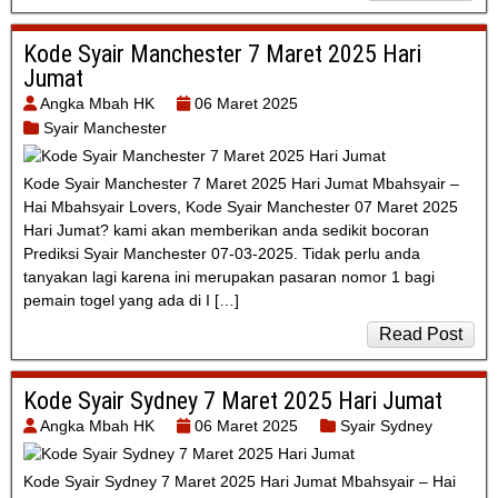
Kode Syair Manchester 7 Maret 2025 Hari
Jumat
Angka Mbah HK
06 Maret 2025
Syair Manchester
Kode Syair Manchester 7 Maret 2025 Hari Jumat Mbahsyair –
Hai Mbahsyair Lovers, Kode Syair Manchester 07 Maret 2025
Hari Jumat? kami akan memberikan anda sedikit bocoran
Prediksi Syair Manchester 07-03-2025. Tidak perlu anda
tanyakan lagi karena ini merupakan pasaran nomor 1 bagi
pemain togel yang ada di I […]
Read Post
Kode Syair Sydney 7 Maret 2025 Hari Jumat
Angka Mbah HK
06 Maret 2025
Syair Sydney
Kode Syair Sydney 7 Maret 2025 Hari Jumat Mbahsyair – Hai