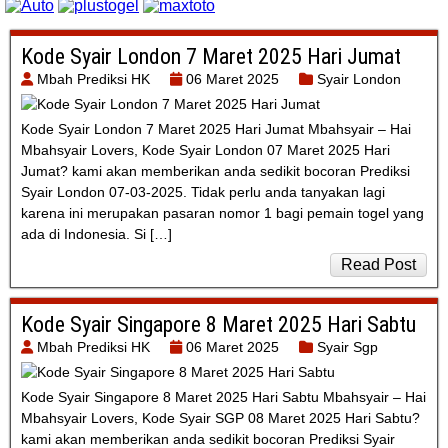
Kode Syair London 7 Maret 2025 Hari Jumat
Mbah Prediksi HK
06 Maret 2025
Syair London
Kode Syair London 7 Maret 2025 Hari Jumat Mbahsyair – Hai
Mbahsyair Lovers, Kode Syair London 07 Maret 2025 Hari
Jumat? kami akan memberikan anda sedikit bocoran Prediksi
Syair London 07-03-2025. Tidak perlu anda tanyakan lagi
karena ini merupakan pasaran nomor 1 bagi pemain togel yang
ada di Indonesia. Si […]
Read Post
Kode Syair Singapore 8 Maret 2025 Hari Sabtu
Mbah Prediksi HK
06 Maret 2025
Syair Sgp
Kode Syair Singapore 8 Maret 2025 Hari Sabtu Mbahsyair – Hai
Mbahsyair Lovers, Kode Syair SGP 08 Maret 2025 Hari Sabtu?
kami akan memberikan anda sedikit bocoran Prediksi Syair