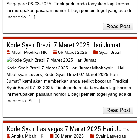
Singapore 08-03-2025. Tidak perlu anda tanyakan lagi karena
ini merupakan pasaran nomor 1 bagi pemain togel yang ada di
Indonesia. […]
Read Post
Kode Syair Brazil 7 Maret 2025 Hari Jumat
Mbah Prediksi HK
06 Maret 2025
Syair Brazil
Kode Syair Brazil 7 Maret 2025 Hari Jumat Mbahsyair – Hai
Mbahsyair Lovers, Kode Syair Brazil 07 Maret 2025 Hari
Jumat? kami akan memberikan anda sedikit bocoran Prediksi
Syair Brazil 07-03-2025. Tidak perlu anda tanyakan lagi karena
ini merupakan pasaran nomor 1 bagi pemain togel yang ada di
Indonesia. Si […]
Read Post
Kode Syair Las vegas 7 Maret 2025 Hari Jumat
Angka Mbah HK
06 Maret 2025
Syair Lasvegas