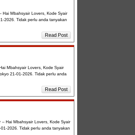
 Hai Mbahsyair Lovers, Kode Syair
1-2026. Tidak perlu anda tanyakan
Read Post
Hai Mbahsyair Lovers, Kode Syair
Tokyo 21-01-2026. Tidak perlu anda
Read Post
 – Hai Mbahsyair Lovers, Kode Syair
-01-2026. Tidak perlu anda tanyakan