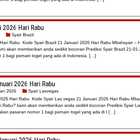
ri 2026 Hari Rabu
Syair Brazil
Kode Syair Brazil 21 Januari 2026 Hari Rabu Mbahsyair – 
ami akan memberikan anda sedikit bocoran Prediksi Syair Brazil 21-01-
1 bagi pemain togel yang ada di Indonesia. […]
nuari 2026 Hari Rabu
ari 2026
Syair Lasvegas
Kode Syair Las vegas 21 Januari 2026 Hari Rabu Mba
i Rabu? kami akan memberikan anda sedikit bocoran Prediksi Syair La
akan pasaran nomor 1 bagi pemain togel yang ada di I […]