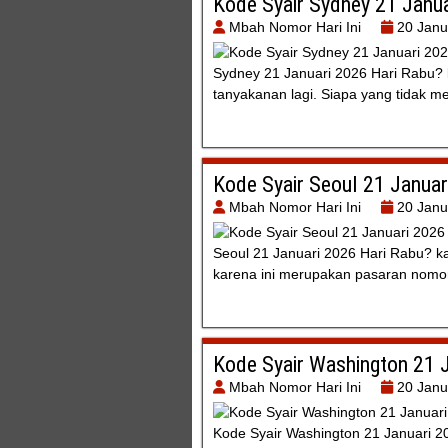
Kode Syair Sydney 21 Janua
Mbah Nomor Hari Ini
20 Janu
Sydney 21 Januari 2026 Hari Rabu? 
tanyakanan lagi. Siapa yang tidak 
Kode Syair Seoul 21 Januar
Mbah Nomor Hari Ini
20 Janu
Seoul 21 Januari 2026 Hari Rabu? ka
karena ini merupakan pasaran nomor 
Kode Syair Washington 21 
Mbah Nomor Hari Ini
20 Janu
Kode Syair Washington 21 Januari 2