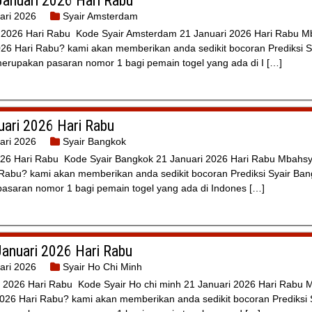
anuari 2026 Hari Rabu
ari 2026
Syair Amsterdam
Kode Syair Amsterdam 21 Januari 2026 Hari Rabu Mb
26 Hari Rabu? kami akan memberikan anda sedikit bocoran Prediksi 
 merupakan pasaran nomor 1 bagi pemain togel yang ada di I […]
uari 2026 Hari Rabu
ari 2026
Syair Bangkok
Kode Syair Bangkok 21 Januari 2026 Hari Rabu Mbahsya
 Rabu? kami akan memberikan anda sedikit bocoran Prediksi Syair Ban
pasaran nomor 1 bagi pemain togel yang ada di Indones […]
Januari 2026 Hari Rabu
ari 2026
Syair Ho Chi Minh
Kode Syair Ho chi minh 21 Januari 2026 Hari Rabu M
2026 Hari Rabu? kami akan memberikan anda sedikit bocoran Prediksi 