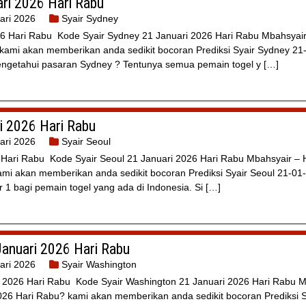
ri 2026 Hari Rabu
ari 2026
Syair Sydney
Kode Syair Sydney 21 Januari 2026 Hari Rabu Mbahsyair
kami akan memberikan anda sedikit bocoran Prediksi Syair Sydney 21-
mengetahui pasaran Sydney ? Tentunya semua pemain togel y […]
i 2026 Hari Rabu
ari 2026
Syair Seoul
Kode Syair Seoul 21 Januari 2026 Hari Rabu Mbahsyair – 
mi akan memberikan anda sedikit bocoran Prediksi Syair Seoul 21-01-
1 bagi pemain togel yang ada di Indonesia. Si […]
Januari 2026 Hari Rabu
ari 2026
Syair Washington
Kode Syair Washington 21 Januari 2026 Hari Rabu M
026 Hari Rabu? kami akan memberikan anda sedikit bocoran Prediksi S