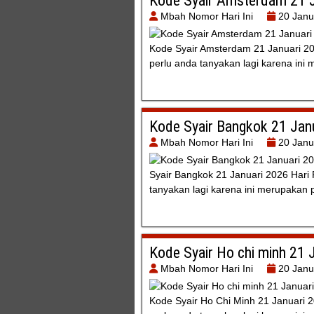
Kode Syair Amsterdam 21 J
Mbah Nomor Hari Ini
20 Janu
Kode Syair Amsterdam 21 Januari 20
perlu anda tanyakan lagi karena ini
Kode Syair Bangkok 21 Jan
Mbah Nomor Hari Ini
20 Janu
Syair Bangkok 21 Januari 2026 Hari
tanyakan lagi karena ini merupakan 
Kode Syair Ho chi minh 21 
Mbah Nomor Hari Ini
20 Janu
Kode Syair Ho Chi Minh 21 Januari 