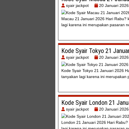
syair jackpot
20 Januari 2026
Macau 21 Januari 2026 Hari Rabu? k
lagi karena ini merupakan pasaran n
Kode Syair Tokyo 21 Januar
syair jackpot
20 Januari 2026
Kode Syair Tokyo 21 Januari 2026 Ha
tanyakan lagi karena ini merupakan 
Kode Syair London 21 Janu
syair jackpot
20 Januari 2026
London 21 Januari 2026 Hari Rabu? 
lagi karena ini merupakan pasaran n