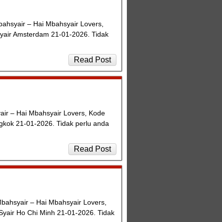
ahsyair – Hai Mbahsyair Lovers,
Syair Amsterdam 21-01-2026. Tidak
Read Post
ir – Hai Mbahsyair Lovers, Kode
gkok 21-01-2026. Tidak perlu anda
Read Post
bahsyair – Hai Mbahsyair Lovers,
Syair Ho Chi Minh 21-01-2026. Tidak