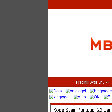
Prediksi Syair Jitu
Kode Syair Portugal 22 Jan