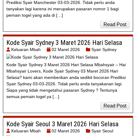
Prediksi Syair Manchester 03-03-2026. Tidak perlu anda
tanyakan lagi karena ini merupakan pasaran nomor 1 bagi
pemain togel yang ada di […]
Read Post
Kode Syair Sydney 3 Maret 2026 Hari Selasa
Keluaran Mbah
02 Maret 2026
Syair Sydney
Kode Syair Sydney 3 Maret 2026 Hari Selasa Mbahsyair – Hai
Mbahsyair Lovers, Kode Syair Sydney 03 Maret 2026 Hari
Selasa? kami akan memberikan anda sedikit bocoran Prediksi
Syair Sydney 03-03-2026. Tidak perlu anda tanyakanan lagi.
Siapa yang tidak mengetahui pasaran Sydney ? Tentunya
semua pemain togel ya […]
Read Post
Kode Syair Seoul 3 Maret 2026 Hari Selasa
Keluaran Mbah
02 Maret 2026
Syair Seoul