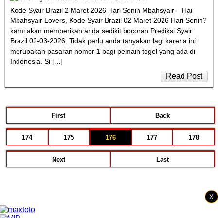
Kode Syair Brazil 2 Maret 2026 Hari Senin Mbahsyair – Hai
Mbahsyair Lovers, Kode Syair Brazil 02 Maret 2026 Hari Senin?
kami akan memberikan anda sedikit bocoran Prediksi Syair
Brazil 02-03-2026. Tidak perlu anda tanyakan lagi karena ini
merupakan pasaran nomor 1 bagi pemain togel yang ada di
Indonesia. Si […]
Read Post
First
Back
174
175
176
177
178
Next
Last
X