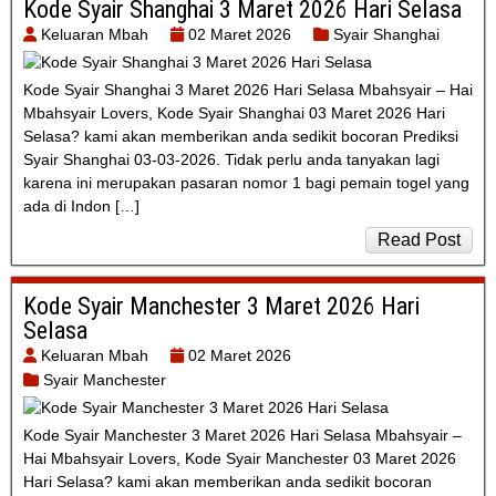
Kode Syair Shanghai 3 Maret 2026 Hari Selasa
Keluaran Mbah
02 Maret 2026
Syair Shanghai
Kode Syair Shanghai 3 Maret 2026 Hari Selasa Mbahsyair – Hai
Mbahsyair Lovers, Kode Syair Shanghai 03 Maret 2026 Hari
Selasa? kami akan memberikan anda sedikit bocoran Prediksi
Syair Shanghai 03-03-2026. Tidak perlu anda tanyakan lagi
karena ini merupakan pasaran nomor 1 bagi pemain togel yang
ada di Indon […]
Read Post
Kode Syair Manchester 3 Maret 2026 Hari
Selasa
Keluaran Mbah
02 Maret 2026
Syair Manchester
Kode Syair Manchester 3 Maret 2026 Hari Selasa Mbahsyair –
Hai Mbahsyair Lovers, Kode Syair Manchester 03 Maret 2026
Hari Selasa? kami akan memberikan anda sedikit bocoran