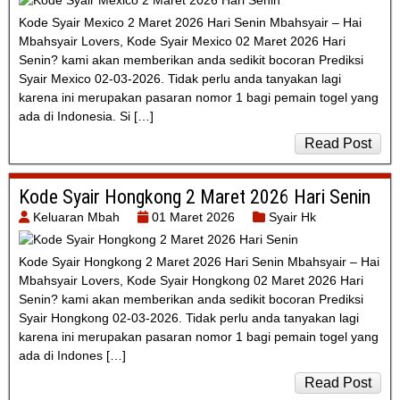
Kode Syair Mexico 2 Maret 2026 Hari Senin Mbahsyair – Hai
Mbahsyair Lovers, Kode Syair Mexico 02 Maret 2026 Hari
Senin? kami akan memberikan anda sedikit bocoran Prediksi
Syair Mexico 02-03-2026. Tidak perlu anda tanyakan lagi
karena ini merupakan pasaran nomor 1 bagi pemain togel yang
ada di Indonesia. Si […]
Read Post
Kode Syair Hongkong 2 Maret 2026 Hari Senin
Keluaran Mbah
01 Maret 2026
Syair Hk
Kode Syair Hongkong 2 Maret 2026 Hari Senin Mbahsyair – Hai
Mbahsyair Lovers, Kode Syair Hongkong 02 Maret 2026 Hari
Senin? kami akan memberikan anda sedikit bocoran Prediksi
Syair Hongkong 02-03-2026. Tidak perlu anda tanyakan lagi
karena ini merupakan pasaran nomor 1 bagi pemain togel yang
ada di Indones […]
Read Post