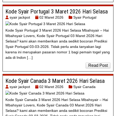
Kode Syair Portugal 3 Maret 2026 Hari Selasa
syair jackpot
02 Maret 2026
Syair Portugal
Kode Syair Portugal 3 Maret 2026 Hari Selasa Mbahsyair – Hai
Mbahsyair Lovers, Kode Syair Portugal 03 Maret 2026 Hari
Selasa? kami akan memberikan anda sedikit bocoran Prediksi
Syair Portugal 03-03-2026. Tidak perlu anda tanyakan lagi
karena ini merupakan pasaran nomor 1 bagi pemain togel yang
ada di Indon […]
Read Post
Kode Syair Canada 3 Maret 2026 Hari Selasa
syair jackpot
02 Maret 2026
Syair Canada
Kode Syair Canada 3 Maret 2026 Hari Selasa Mbahsyair – Hai
Mbahsyair Lovers, Kode Syair Canada 03 Maret 2026 Hari
Selasa? kami akan memberikan anda sedikit bocoran Prediksi