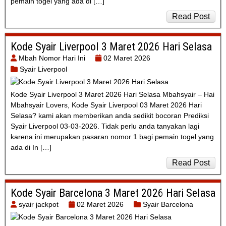
pemain togel yang ada di […]
Read Post
Kode Syair Liverpool 3 Maret 2026 Hari Selasa
Mbah Nomor Hari Ini
02 Maret 2026
Syair Liverpool
Kode Syair Liverpool 3 Maret 2026 Hari Selasa Mbahsyair – Hai
Mbahsyair Lovers, Kode Syair Liverpool 03 Maret 2026 Hari
Selasa? kami akan memberikan anda sedikit bocoran Prediksi
Syair Liverpool 03-03-2026. Tidak perlu anda tanyakan lagi
karena ini merupakan pasaran nomor 1 bagi pemain togel yang
ada di In […]
Read Post
Kode Syair Barcelona 3 Maret 2026 Hari Selasa
syair jackpot
02 Maret 2026
Syair Barcelona