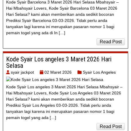
Kode Syair Barcelona 3 Maret 2026 Hari Selasa Mbahsyair –
Hai Mbahsyair Lovers, Kode Syair Barcelona 03 Maret 2026
Hari Selasa? kami akan memberikan anda sedikit bocoran
Prediksi Syair Barcelona 03-03-2026. Tidak perlu anda
tanyakan lagi karena ini merupakan pasaran nomor 1 bagi
pemain togel yang ada di In […]
Read Post
Kode Syair Los angeles 3 Maret 2026 Hari
Selasa
syair jackpot
02 Maret 2026
Syair Los Angeles
Kode Syair Los angeles 3 Maret 2026 Hari Selasa Mbahsyair –
Hai Mbahsyair Lovers, Kode Syair Los Angeles 03 Maret 2026
Hari Selasa? kami akan memberikan anda sedikit bocoran
Prediksi Syair Los Angeles 03-03-2026. Tidak perlu anda
tanyakan lagi karena ini merupakan pasaran nomor 1 bagi
pemain togel yang ada […]
Read Post