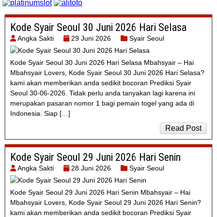
Kode Syair Seoul 30 Juni 2026 Hari Selasa
Angka Sakti
29 Juni 2026
Syair Seoul
Kode Syair Seoul 30 Juni 2026 Hari Selasa Mbahsyair – Hai
Mbahsyair Lovers, Kode Syair Seoul 30 Juni 2026 Hari Selasa?
kami akan memberikan anda sedikit bocoran Prediksi Syair
Seoul 30-06-2026. Tidak perlu anda tanyakan lagi karena ini
merupakan pasaran nomor 1 bagi pemain togel yang ada di
Indonesia. Siap […]
Read Post
Kode Syair Seoul 29 Juni 2026 Hari Senin
Angka Sakti
28 Juni 2026
Syair Seoul
Kode Syair Seoul 29 Juni 2026 Hari Senin Mbahsyair – Hai
Mbahsyair Lovers, Kode Syair Seoul 29 Juni 2026 Hari Senin?
kami akan memberikan anda sedikit bocoran Prediksi Syair