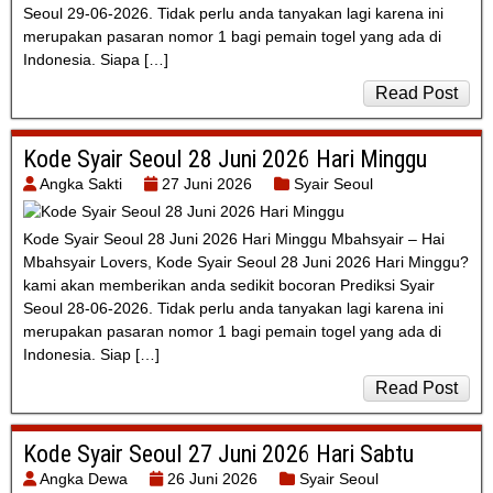
Seoul 29-06-2026. Tidak perlu anda tanyakan lagi karena ini
merupakan pasaran nomor 1 bagi pemain togel yang ada di
Indonesia. Siapa […]
Read Post
Kode Syair Seoul 28 Juni 2026 Hari Minggu
Angka Sakti
27 Juni 2026
Syair Seoul
Kode Syair Seoul 28 Juni 2026 Hari Minggu Mbahsyair – Hai
Mbahsyair Lovers, Kode Syair Seoul 28 Juni 2026 Hari Minggu?
kami akan memberikan anda sedikit bocoran Prediksi Syair
Seoul 28-06-2026. Tidak perlu anda tanyakan lagi karena ini
merupakan pasaran nomor 1 bagi pemain togel yang ada di
Indonesia. Siap […]
Read Post
Kode Syair Seoul 27 Juni 2026 Hari Sabtu
Angka Dewa
26 Juni 2026
Syair Seoul