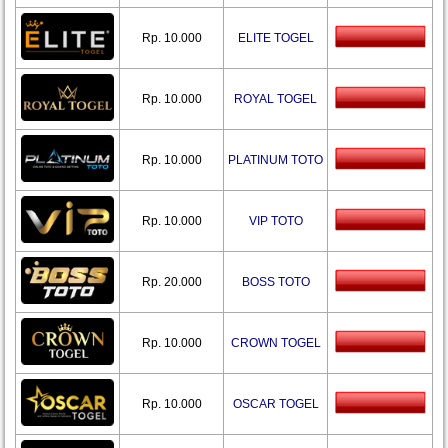
Rp. 10.000
ELITE TOGEL
Rp. 10.000
ROYAL TOGEL
Rp. 10.000
PLATINUM TOTO
Rp. 10.000
VIP TOTO
Rp. 20.000
BOSS TOTO
Rp. 10.000
CROWN TOGEL
Rp. 10.000
OSCAR TOGEL