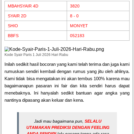
MBAHSYAIR 4D
3820
SYAIR 2D
8 - 0
SHIO
MONYET
BBFS
052183
Kode Syair Paris 1 Juli 2026 Hari Rabu
Inilah sedikit hasil bocoran yang kami telah terima dan juga kami
rumuskan sendiri kembali dengan rumus yang jitu oleh ahlinya.
Kami tidak bisa mengatakan ini akan tembus 100% karena mau
bagaimanapun pasaran ini fair dan kita sendiri harus dapat
menebaknya. Ini hanyalah sedikit bantuan agar angka yang
nantinya dipasang akan keluar dan kena.
Jadi mau bagaimana pun,
SELALU
UTAMAKAN PREDIKSI DENGAN FEELING
ANDA SENDIRI
lalu pasang tanpa ada rasa