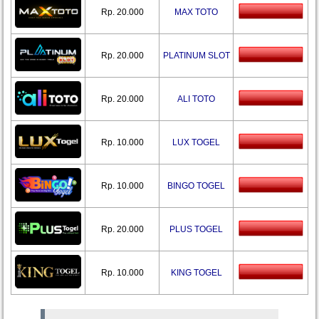
Rp. 20.000
MAX TOTO
Rp. 20.000
PLATINUM SLOT
Rp. 20.000
ALI TOTO
Rp. 10.000
LUX TOGEL
Rp. 10.000
BINGO TOGEL
Rp. 20.000
PLUS TOGEL
Rp. 10.000
KING TOGEL