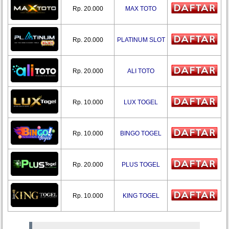
Rp. 20.000
MAX TOTO
Rp. 20.000
PLATINUM SLOT
Rp. 20.000
ALI TOTO
Rp. 10.000
LUX TOGEL
Rp. 10.000
BINGO TOGEL
Rp. 20.000
PLUS TOGEL
Rp. 10.000
KING TOGEL