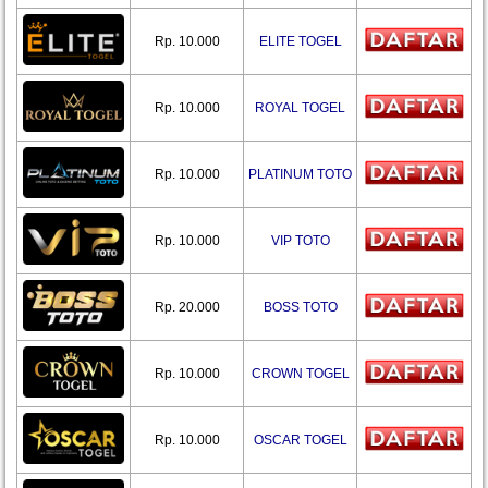
Rp. 10.000
ELITE TOGEL
Rp. 10.000
ROYAL TOGEL
Rp. 10.000
PLATINUM TOTO
Rp. 10.000
VIP TOTO
Rp. 20.000
BOSS TOTO
Rp. 10.000
CROWN TOGEL
Rp. 10.000
OSCAR TOGEL