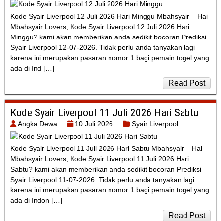
Kode Syair Liverpool 12 Juli 2026 Hari Minggu Mbahsyair – Hai
Mbahsyair Lovers, Kode Syair Liverpool 12 Juli 2026 Hari
Minggu? kami akan memberikan anda sedikit bocoran Prediksi
Syair Liverpool 12-07-2026. Tidak perlu anda tanyakan lagi
karena ini merupakan pasaran nomor 1 bagi pemain togel yang
ada di Ind […]
Read Post
Kode Syair Liverpool 11 Juli 2026 Hari Sabtu
Angka Dewa
10 Juli 2026
Syair Liverpool
Kode Syair Liverpool 11 Juli 2026 Hari Sabtu Mbahsyair – Hai
Mbahsyair Lovers, Kode Syair Liverpool 11 Juli 2026 Hari
Sabtu? kami akan memberikan anda sedikit bocoran Prediksi
Syair Liverpool 11-07-2026. Tidak perlu anda tanyakan lagi
karena ini merupakan pasaran nomor 1 bagi pemain togel yang
ada di Indon […]
Read Post