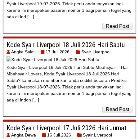
Syair Liverpool 19-07-2026. Tidak perlu anda tanyakan lagi
karena ini merupakan pasaran nomor 1 bagi pemain togel yang
ada di Ind […]
Read Post
Kode Syair Liverpool 18 Juli 2026 Hari Sabtu
Angka Sakti
17 Juli 2026
Syair Liverpool
Kode Syair Liverpool 18 Juli 2026 Hari Sabtu Mbahsyair – Hai
Mbahsyair Lovers, Kode Syair Liverpool 18 Juli 2026 Hari
Sabtu? kami akan memberikan anda sedikit bocoran Prediksi
Syair Liverpool 18-07-2026. Tidak perlu anda tanyakan lagi
karena ini merupakan pasaran nomor 1 bagi pemain togel yang
ada di Indon […]
Read Post
Kode Syair Liverpool 17 Juli 2026 Hari Jumat
Angka Dewa
16 Juli 2026
Syair Liverpool