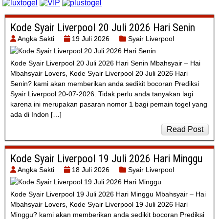
Kode Syair Liverpool 20 Juli 2026 Hari Senin
Angka Sakti
19 Juli 2026
Syair Liverpool
Kode Syair Liverpool 20 Juli 2026 Hari Senin Mbahsyair – Hai
Mbahsyair Lovers, Kode Syair Liverpool 20 Juli 2026 Hari
Senin? kami akan memberikan anda sedikit bocoran Prediksi
Syair Liverpool 20-07-2026. Tidak perlu anda tanyakan lagi
karena ini merupakan pasaran nomor 1 bagi pemain togel yang
ada di Indon […]
Read Post
Kode Syair Liverpool 19 Juli 2026 Hari Minggu
Angka Sakti
18 Juli 2026
Syair Liverpool
Kode Syair Liverpool 19 Juli 2026 Hari Minggu Mbahsyair – Hai
Mbahsyair Lovers, Kode Syair Liverpool 19 Juli 2026 Hari
Minggu? kami akan memberikan anda sedikit bocoran Prediksi