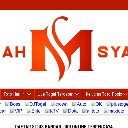
Toto Hari Ini
Live Togel Tercepat
Keluaran Toto Pools
DAFTAR SITUS BANDAR JUDI ONLINE TERPERCAYA