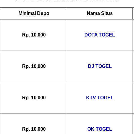
Minimal Depo
Nama Situs
Rp. 10.000
DOTA TOGEL
Rp. 10.000
DJ TOGEL
Rp. 10.000
KTV TOGEL
Rp. 10.000
OK TOGEL