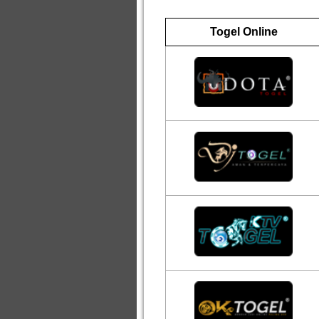
Togel Online