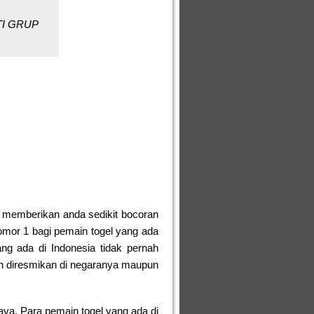
TI GRUP
 memberikan anda sedikit bocoran
omor 1 bagi pemain togel yang ada
ng ada di Indonesia tidak pernah
h diresmikan di negaranya maupun
aya. Para pemain togel yang ada di