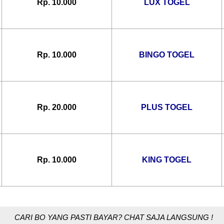
Rp. 10.000
LUX TOGEL
Rp. 10.000
BINGO TOGEL
Rp. 20.000
PLUS TOGEL
Rp. 10.000
KING TOGEL
CARI BO YANG PASTI BAYAR? CHAT SAJA LANGSUNG !