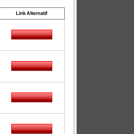
Link Alternatif