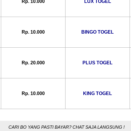
Rp. 10.000
LUX TOGEL
Rp. 10.000
BINGO TOGEL
Rp. 20.000
PLUS TOGEL
Rp. 10.000
KING TOGEL
CARI BO YANG PASTI BAYAR? CHAT SAJA LANGSUNG !