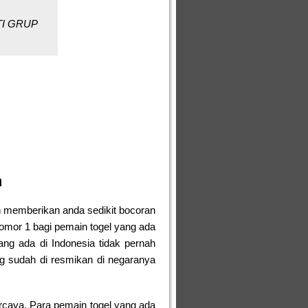
TI GRUP
n
 memberikan anda sedikit bocoran
nomor 1 bagi pemain togel yang ada
ng ada di Indonesia tidak pernah
 sudah di resmikan di negaranya
ercaya. Para pemain togel yang ada