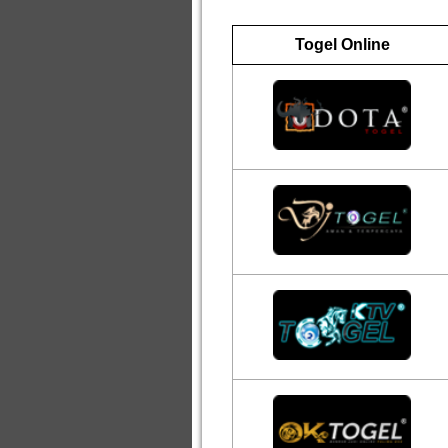
Togel Online