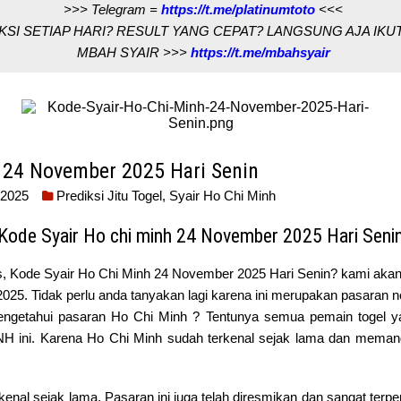
>>> Telegram =
https://t.me/platinumtoto
<<<
KSI SETIAP HARI? RESULT YANG CEPAT? LANGSUNG AJA IKU
MBAH SYAIR >>>
https://t.me/mbahsyair
h 24 November 2025 Hari Senin
 2025
Prediksi Jitu Togel,
Syair Ho Chi Minh
Kode Syair Ho chi minh 24 November 2025 Hari Seni
, Kode Syair Ho Chi Minh 24 November 2025 Hari Senin? kami akan
2025. Tidak perlu anda tanyakan lagi karena ini merupakan pasaran 
mengetahui pasaran Ho Chi Minh ? Tentunya semua pemain togel ya
 ini. Karena Ho Chi Minh sudah terkenal sejak lama dan memang
enal sejak lama. Pasaran ini juga telah diresmikan dan sangat terp