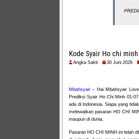
PREDI
Kode Syair Ho chi minh
Angka Sakti
30 Juni 2026
Mbahsyair
– Hai Mbahsyair Lover
Prediksi Syair Ho Chi Minh 01-07
ada di Indonesia. Siapa yang tid
melewatkan pasaran HO CHI MINH
maupun di dunia.
Pasaran HO CHI MINH ini telah dik