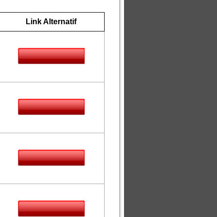
Link Alternatif