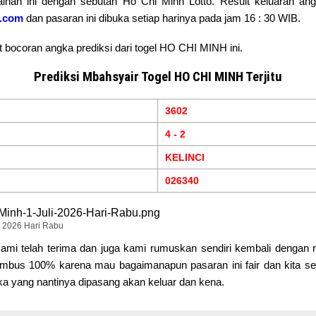
inan ini dengan sebutan Ho Chi Minh Lotto. Result keluaran angka
o.com
dan pasaran ini dibuka setiap harinya pada jam 16 : 30 WIB.
t bocoran angka prediksi dari togel HO CHI MINH ini.
Prediksi Mbahsyair Togel HO CHI MINH Terjitu
3602
4 - 2
KELINCI
026340
i 2026 Hari Rabu
 kami telah terima dan juga kami rumuskan sendiri kembali dengan 
embus 100% karena mau bagaimanapun pasaran ini fair dan kita se
ka yang nantinya dipasang akan keluar dan kena.