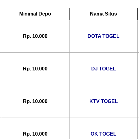
Minimal Depo
Nama Situs
Rp. 10.000
DOTA TOGEL
Rp. 10.000
DJ TOGEL
Rp. 10.000
KTV TOGEL
Rp. 10.000
OK TOGEL