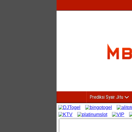
Prediksi Syair Jitu