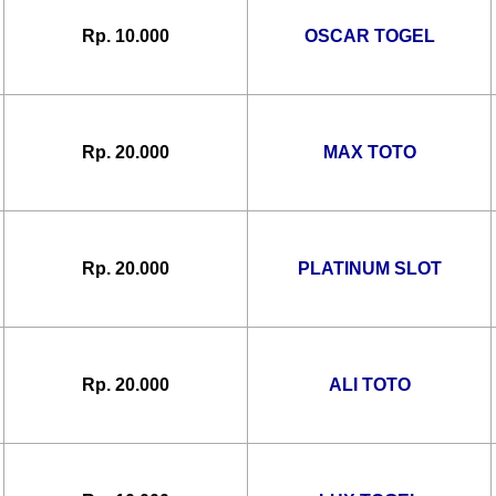
Rp. 10.000
OSCAR TOGEL
Rp. 20.000
MAX TOTO
Rp. 20.000
PLATINUM SLOT
Rp. 20.000
ALI TOTO