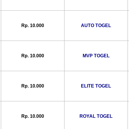
Rp. 10.000
AUTO TOGEL
Rp. 10.000
MVP TOGEL
Rp. 10.000
ELITE TOGEL
Rp. 10.000
ROYAL TOGEL