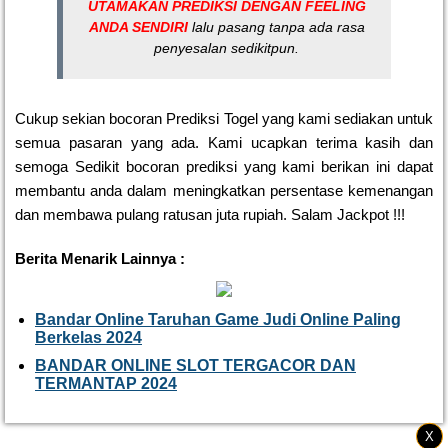
UTAMAKAN PREDIKSI DENGAN FEELING
ANDA SENDIRI
lalu pasang tanpa ada rasa
penyesalan sedikitpun.
Cukup sekian bocoran Prediksi Togel yang kami sediakan untuk
semua pasaran yang ada. Kami ucapkan terima kasih dan
semoga Sedikit bocoran prediksi yang kami berikan ini dapat
membantu anda dalam meningkatkan persentase kemenangan
dan membawa pulang ratusan juta rupiah. Salam Jackpot !!!
Berita Menarik Lainnya :
Bandar Online Taruhan Game Judi Online Paling
Berkelas 2024
BANDAR ONLINE SLOT TERGACOR DAN
TERMANTAP 2024
X