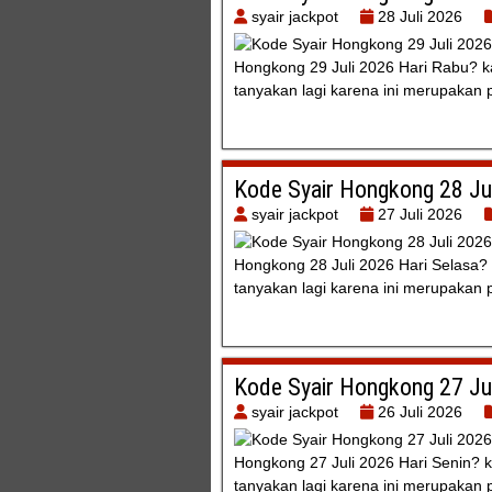
syair jackpot
28 Juli 2026
Hongkong 29 Juli 2026 Hari Rabu? k
tanyakan lagi karena ini merupakan 
Kode Syair Hongkong 28 Jul
syair jackpot
27 Juli 2026
Hongkong 28 Juli 2026 Hari Selasa?
tanyakan lagi karena ini merupakan 
Kode Syair Hongkong 27 Jul
syair jackpot
26 Juli 2026
Hongkong 27 Juli 2026 Hari Senin? 
tanyakan lagi karena ini merupakan 