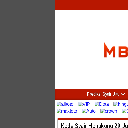
Prediksi Syair Jitu
Kode Syair Hongkong 29 Ju