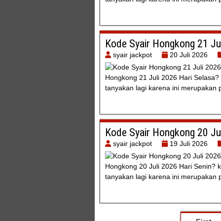
Kode Syair Hongkong 21 Jul
syair jackpot
20 Juli 2026
Hongkong 21 Juli 2026 Hari Selasa?
tanyakan lagi karena ini merupakan 
Kode Syair Hongkong 20 Jul
syair jackpot
19 Juli 2026
Hongkong 20 Juli 2026 Hari Senin? 
tanyakan lagi karena ini merupakan 