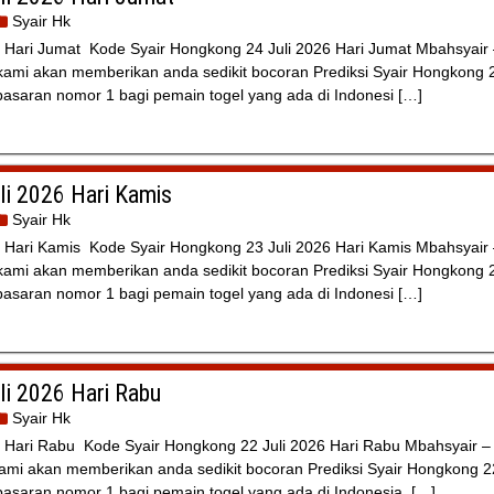
Syair Hk
Kode Syair Hongkong 24 Juli 2026 Hari Jumat Mbahsyair 
kami akan memberikan anda sedikit bocoran Prediksi Syair Hongkong 
pasaran nomor 1 bagi pemain togel yang ada di Indonesi […]
li 2026 Hari Kamis
Syair Hk
Kode Syair Hongkong 23 Juli 2026 Hari Kamis Mbahsyair 
kami akan memberikan anda sedikit bocoran Prediksi Syair Hongkong 
pasaran nomor 1 bagi pemain togel yang ada di Indonesi […]
li 2026 Hari Rabu
Syair Hk
Kode Syair Hongkong 22 Juli 2026 Hari Rabu Mbahsyair – 
ami akan memberikan anda sedikit bocoran Prediksi Syair Hongkong 2
pasaran nomor 1 bagi pemain togel yang ada di Indonesia. […]