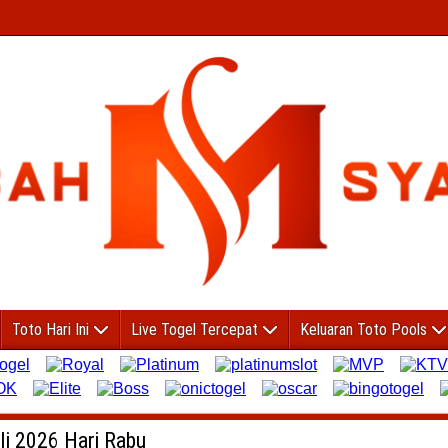
Toto Hari Ini
Live Togel Tercepat
Keluaran Toto Pools
li 2026 Hari Rabu