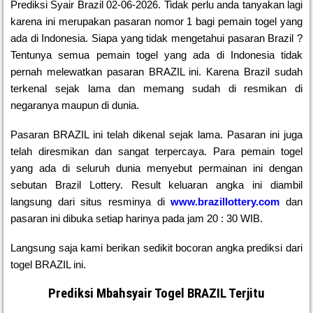
Prediksi Syair Brazil 02-06-2026. Tidak perlu anda tanyakan lagi
karena ini merupakan pasaran nomor 1 bagi pemain togel yang
ada di Indonesia. Siapa yang tidak mengetahui pasaran Brazil ?
Tentunya semua pemain togel yang ada di Indonesia tidak
pernah melewatkan pasaran BRAZIL ini. Karena Brazil sudah
terkenal sejak lama dan memang sudah di resmikan di
negaranya maupun di dunia.
Pasaran BRAZIL ini telah dikenal sejak lama. Pasaran ini juga
telah diresmikan dan sangat terpercaya. Para pemain togel
yang ada di seluruh dunia menyebut permainan ini dengan
sebutan Brazil Lottery. Result keluaran angka ini diambil
langsung dari situs resminya di
www.brazillottery.com
dan
pasaran ini dibuka setiap harinya pada jam 20 : 30 WIB.
Langsung saja kami berikan sedikit bocoran angka prediksi dari
togel BRAZIL ini.
Prediksi Mbahsyair Togel BRAZIL Terjitu