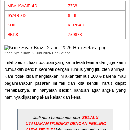
MBAHSYAIR 4D
7768
SYAIR 2D
6 - 8
SHIO
KERBAU
BBFS
759678
Kode Syair Brazil 2 Juni 2026 Hari Selasa
Inilah sedikit hasil bocoran yang kami telah terima dan juga kami
rumuskan sendiri kembali dengan rumus yang jitu oleh ahlinya.
Kami tidak bisa mengatakan ini akan tembus 100% karena mau
bagaimanapun pasaran ini fair dan kita sendiri harus dapat
menebaknya. Ini hanyalah sedikit bantuan agar angka yang
nantinya dipasang akan keluar dan kena.
Jadi mau bagaimana pun,
SELALU
UTAMAKAN PREDIKSI DENGAN FEELING
ANDA SENDIRI
lalu pasang tanpa ada rasa