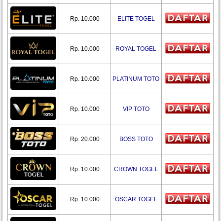
Rp. 10.000
ELITE TOGEL
Rp. 10.000
ROYAL TOGEL
Rp. 10.000
PLATINUM TOTO
Rp. 10.000
VIP TOTO
Rp. 20.000
BOSS TOTO
Rp. 10.000
CROWN TOGEL
Rp. 10.000
OSCAR TOGEL