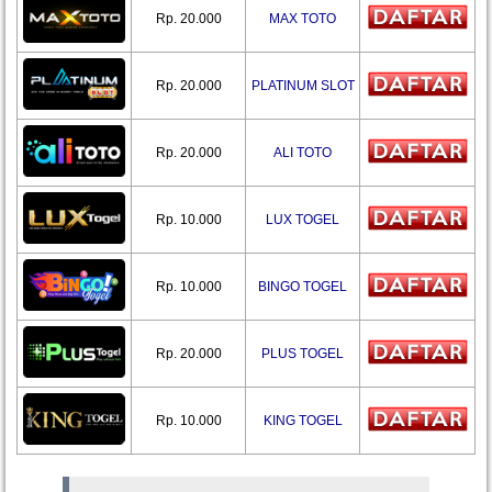
Rp. 20.000
MAX TOTO
Rp. 20.000
PLATINUM SLOT
Rp. 20.000
ALI TOTO
Rp. 10.000
LUX TOGEL
Rp. 10.000
BINGO TOGEL
Rp. 20.000
PLUS TOGEL
Rp. 10.000
KING TOGEL