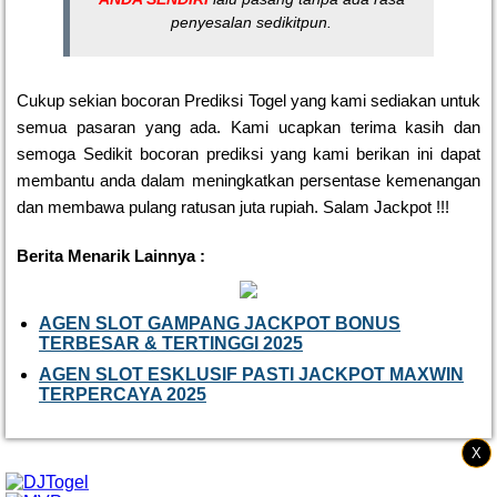
penyesalan sedikitpun.
Cukup sekian bocoran Prediksi Togel yang kami sediakan untuk
semua pasaran yang ada. Kami ucapkan terima kasih dan
semoga Sedikit bocoran prediksi yang kami berikan ini dapat
membantu anda dalam meningkatkan persentase kemenangan
dan membawa pulang ratusan juta rupiah. Salam Jackpot !!!
Berita Menarik Lainnya :
AGEN SLOT GAMPANG JACKPOT BONUS
TERBESAR & TERTINGGI 2025
AGEN SLOT ESKLUSIF PASTI JACKPOT MAXWIN
TERPERCAYA 2025
X