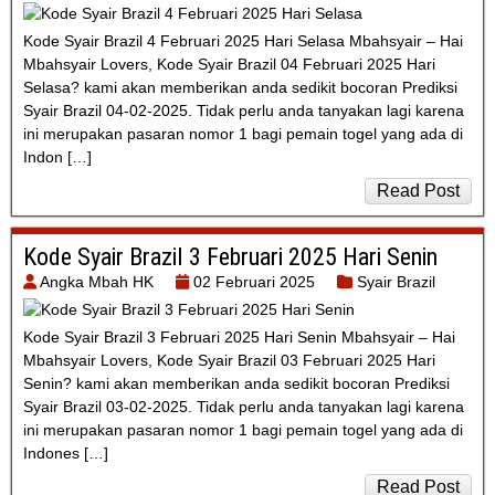
Kode Syair Brazil 4 Februari 2025 Hari Selasa Mbahsyair – Hai
Mbahsyair Lovers, Kode Syair Brazil 04 Februari 2025 Hari
Selasa? kami akan memberikan anda sedikit bocoran Prediksi
Syair Brazil 04-02-2025. Tidak perlu anda tanyakan lagi karena
ini merupakan pasaran nomor 1 bagi pemain togel yang ada di
Indon […]
Read Post
Kode Syair Brazil 3 Februari 2025 Hari Senin
Angka Mbah HK
02 Februari 2025
Syair Brazil
Kode Syair Brazil 3 Februari 2025 Hari Senin Mbahsyair – Hai
Mbahsyair Lovers, Kode Syair Brazil 03 Februari 2025 Hari
Senin? kami akan memberikan anda sedikit bocoran Prediksi
Syair Brazil 03-02-2025. Tidak perlu anda tanyakan lagi karena
ini merupakan pasaran nomor 1 bagi pemain togel yang ada di
Indones […]
Read Post