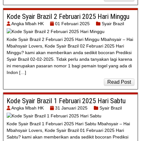
Kode Syair Brazil 2 Februari 2025 Hari Minggu
Angka Mbah HK
01 Februari 2025
Syair Brazil
Kode Syair Brazil 2 Februari 2025 Hari Minggu Mbahsyair – Hai
Mbahsyair Lovers, Kode Syair Brazil 02 Februari 2025 Hari
Minggu? kami akan memberikan anda sedikit bocoran Prediksi
Syair Brazil 02-02-2025. Tidak perlu anda tanyakan lagi karena
ini merupakan pasaran nomor 1 bagi pemain togel yang ada di
Indon […]
Read Post
Kode Syair Brazil 1 Februari 2025 Hari Sabtu
Angka Mbah HK
31 Januari 2025
Syair Brazil
Kode Syair Brazil 1 Februari 2025 Hari Sabtu Mbahsyair – Hai
Mbahsyair Lovers, Kode Syair Brazil 01 Februari 2025 Hari
Sabtu? kami akan memberikan anda sedikit bocoran Prediksi