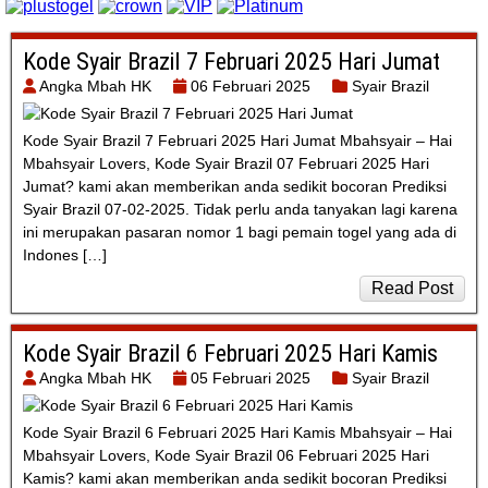
Kode Syair Brazil 7 Februari 2025 Hari Jumat
Angka Mbah HK
06 Februari 2025
Syair Brazil
Kode Syair Brazil 7 Februari 2025 Hari Jumat Mbahsyair – Hai
Mbahsyair Lovers, Kode Syair Brazil 07 Februari 2025 Hari
Jumat? kami akan memberikan anda sedikit bocoran Prediksi
Syair Brazil 07-02-2025. Tidak perlu anda tanyakan lagi karena
ini merupakan pasaran nomor 1 bagi pemain togel yang ada di
Indones […]
Read Post
Kode Syair Brazil 6 Februari 2025 Hari Kamis
Angka Mbah HK
05 Februari 2025
Syair Brazil
Kode Syair Brazil 6 Februari 2025 Hari Kamis Mbahsyair – Hai
Mbahsyair Lovers, Kode Syair Brazil 06 Februari 2025 Hari
Kamis? kami akan memberikan anda sedikit bocoran Prediksi