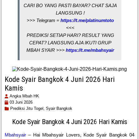
CARI BO YANG PASTI BAYAR? CHAT SAJA
LANGSUNG !
>>> Telegram =
https://t.me/platinumtoto
<<<
PREDIKSI SETIAP HARI? RESULT YANG
CEPAT? LANGSUNG AJA IKUTI GRUP
MBAH SYAIR >>>
https://t.me/mbahsyair
Kode Syair Bangkok 4 Juni 2026 Hari
Kamis
Angka Mbah HK
03 Juni 2026
Prediksi Jitu Togel,
Syair Bangkok
Kode Syair Bangkok 4 Juni 2026 Hari Kamis
Mbahsyair
– Hai Mbahsyair Lovers, Kode Syair Bangkok 04