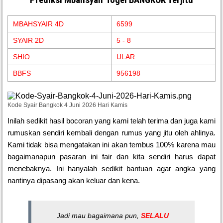
Prediksi Mbahsyair Togel BANGKOK Terjitu
MBAHSYAIR 4D
6599
SYAIR 2D
5 - 8
SHIO
ULAR
BBFS
956198
Kode Syair Bangkok 4 Juni 2026 Hari Kamis
Inilah sedikit hasil bocoran yang kami telah terima dan juga kami
rumuskan sendiri kembali dengan rumus yang jitu oleh ahlinya.
Kami tidak bisa mengatakan ini akan tembus 100% karena mau
bagaimanapun pasaran ini fair dan kita sendiri harus dapat
menebaknya. Ini hanyalah sedikit bantuan agar angka yang
nantinya dipasang akan keluar dan kena.
Jadi mau bagaimana pun,
SELALU