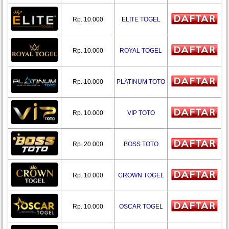
Rp. 10.000
ELITE TOGEL
Rp. 10.000
ROYAL TOGEL
Rp. 10.000
PLATINUM TOTO
Rp. 10.000
VIP TOTO
Rp. 20.000
BOSS TOTO
Rp. 10.000
CROWN TOGEL
Rp. 10.000
OSCAR TOGEL