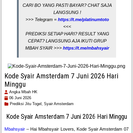
CARI BO YANG PASTI BAYAR? CHAT SAJA
LANGSUNG !
>>> Telegram =
https://t.me/platinumtoto
<<<
PREDIKSI SETIAP HARI? RESULT YANG
CEPAT? LANGSUNG AJA IKUTI GRUP
MBAH SYAIR >>>
https://t.me/mbahsyair
Kode Syair Amsterdam 7 Juni 2026 Hari
Minggu
Angka Mbah HK
06 Juni 2026
Prediksi Jitu Togel,
Syair Amsterdam
Kode Syair Amsterdam 7 Juni 2026 Hari Minggu
Mbahsyair
– Hai Mbahsyair Lovers, Kode Syair Amsterdam 07