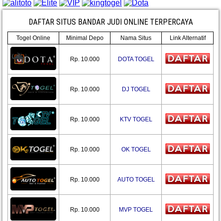
DAFTAR SITUS BANDAR JUDI ONLINE TERPERCAYA
Togel Online
Minimal Depo
Nama Situs
Link Alternatif
Rp. 10.000
DOTA TOGEL
Rp. 10.000
DJ TOGEL
Rp. 10.000
KTV TOGEL
Rp. 10.000
OK TOGEL
Rp. 10.000
AUTO TOGEL
Rp. 10.000
MVP TOGEL