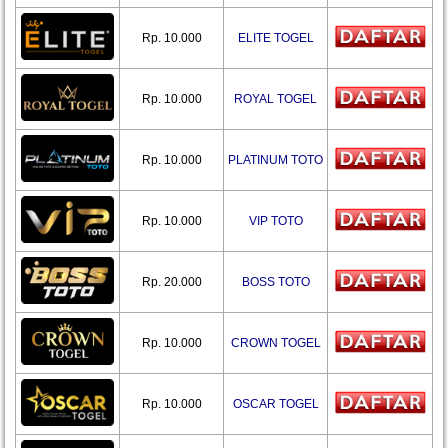
Rp. 10.000
ELITE TOGEL
Rp. 10.000
ROYAL TOGEL
Rp. 10.000
PLATINUM TOTO
Rp. 10.000
VIP TOTO
Rp. 20.000
BOSS TOTO
Rp. 10.000
CROWN TOGEL
Rp. 10.000
OSCAR TOGEL