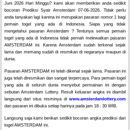
Juni 2026 Hari Minggu? kami akan memberikan anda sedikit
bocoran Prediksi Syair Amsterdam 07-06-2026. Tidak perlu
anda tanyakan lagi karena ini merupakan pasaran nomor 1 bagi
pemain togel yang ada di Indonesia. Siapa yang tidak
mengetahui pasaran Amsterdam ? Tentunya semua pemain
togel yang ada di Indonesia tidak pernah melewatkan pasaran
AMSTERDAM ini. Karena Amsterdam sudah terkenal sejak
lama dan memang sudah di resmikan di negaranya maupun di
dunia.
Pasaran AMSTERDAM ini telah dikenal sejak lama. Pasaran ini
juga telah diresmikan dan sangat terpercaya. Para pemain togel
yang ada di seluruh dunia menyebut permainan ini dengan
sebutan Amsterdam Lottery. Result keluaran angka ini diambil
langsung dari situs resminya di
www.amsterdamlottery.com
dan pasaran ini dibuka setiap harinya pada jam 18 : 30 WIB.
Langsung saja kami berikan sedikit bocoran angka prediksi dari
togel AMSTERDAM ini.