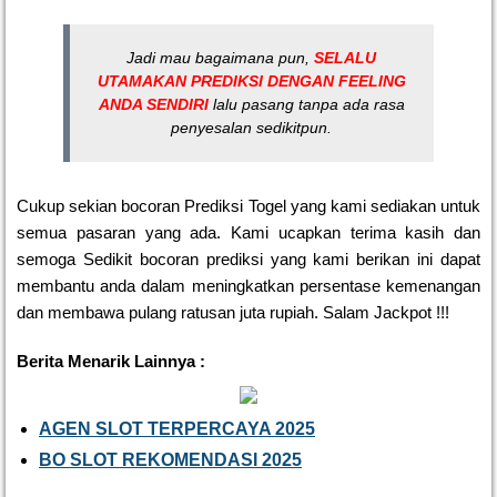
Jadi mau bagaimana pun,
SELALU
UTAMAKAN PREDIKSI DENGAN FEELING
ANDA SENDIRI
lalu pasang tanpa ada rasa
penyesalan sedikitpun.
Cukup sekian bocoran Prediksi Togel yang kami sediakan untuk
semua pasaran yang ada. Kami ucapkan terima kasih dan
semoga Sedikit bocoran prediksi yang kami berikan ini dapat
membantu anda dalam meningkatkan persentase kemenangan
dan membawa pulang ratusan juta rupiah. Salam Jackpot !!!
Berita Menarik Lainnya :
AGEN SLOT TERPERCAYA 2025
BO SLOT REKOMENDASI 2025