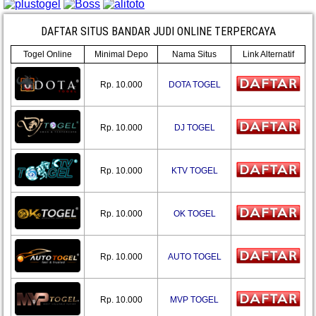
DAFTAR SITUS BANDAR JUDI ONLINE TERPERCAYA
Togel Online
Minimal Depo
Nama Situs
Link Alternatif
Rp. 10.000
DOTA TOGEL
Rp. 10.000
DJ TOGEL
Rp. 10.000
KTV TOGEL
Rp. 10.000
OK TOGEL
Rp. 10.000
AUTO TOGEL
Rp. 10.000
MVP TOGEL