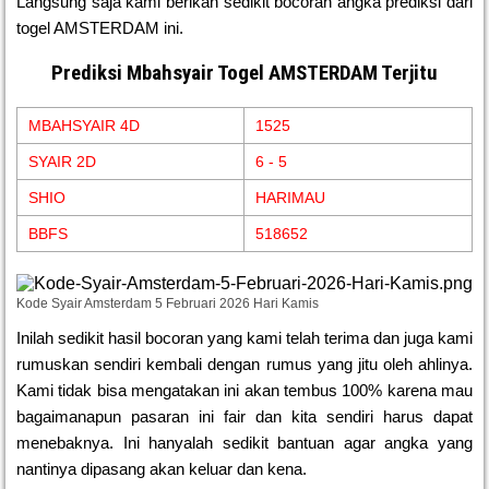
Langsung saja kami berikan sedikit bocoran angka prediksi dari
togel AMSTERDAM ini.
Prediksi Mbahsyair Togel AMSTERDAM Terjitu
MBAHSYAIR 4D
1525
SYAIR 2D
6 - 5
SHIO
HARIMAU
BBFS
518652
Kode Syair Amsterdam 5 Februari 2026 Hari Kamis
Inilah sedikit hasil bocoran yang kami telah terima dan juga kami
rumuskan sendiri kembali dengan rumus yang jitu oleh ahlinya.
Kami tidak bisa mengatakan ini akan tembus 100% karena mau
bagaimanapun pasaran ini fair dan kita sendiri harus dapat
menebaknya. Ini hanyalah sedikit bantuan agar angka yang
nantinya dipasang akan keluar dan kena.