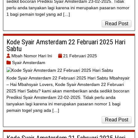
sedikit bocoran Prediksi Syair Amsterdam 23-02-2025. Tidak
perlu anda tanyakan lagi karena ini merupakan pasaran nomor
1 bagi pemain togel yang ad […]
Read Post
Kode Syair Amsterdam 22 Februari 2025 Hari
Sabtu
Mbah Nomor Hari Ini
21 Februari 2025
Syair Amsterdam
Kode Syair Amsterdam 22 Februari 2025 Hari Sabtu Mbahsyair
– Hai Mbahsyair Lovers, Kode Syair Amsterdam 22 Februari
2025 Hari Sabtu? kami akan memberikan anda sedikit bocoran
Prediksi Syair Amsterdam 22-02-2025. Tidak perlu anda
tanyakan lagi karena ini merupakan pasaran nomor 1 bagi
pemain togel yang ada […]
Read Post