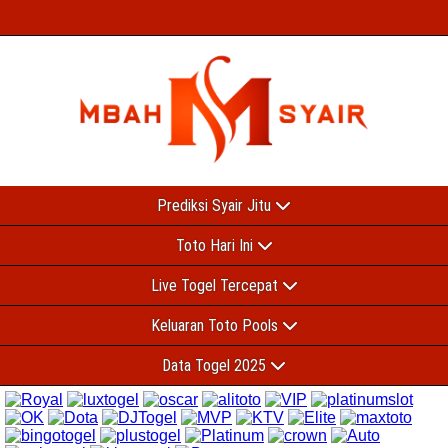
Prediksi Syair Jitu
Toto Hari Ini
Live Togel Tercepat
Keluaran Toto Pools
Data Togel 2025