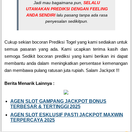
Jadi mau bagaimana pun,
SELALU
UTAMAKAN PREDIKSI DENGAN FEELING
ANDA SENDIRI
lalu pasang tanpa ada rasa
penyesalan sedikitpun.
Cukup sekian bocoran Prediksi Togel yang kami sediakan untuk
semua pasaran yang ada. Kami ucapkan terima kasih dan
semoga Sedikit bocoran prediksi yang kami berikan ini dapat
membantu anda dalam meningkatkan persentase kemenangan
dan membawa pulang ratusan juta rupiah. Salam Jackpot !!!
Berita Menarik Lainnya :
AGEN SLOT GAMPANG JACKPOT BONUS
TERBESAR & TERTINGGI 2025
AGEN SLOT ESKLUSIF PASTI JACKPOT MAXWIN
TERPERCAYA 2025