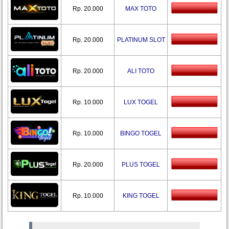
Rp. 20.000
MAX TOTO
Rp. 20.000
PLATINUM SLOT
Rp. 20.000
ALI TOTO
Rp. 10.000
LUX TOGEL
Rp. 10.000
BINGO TOGEL
Rp. 20.000
PLUS TOGEL
Rp. 10.000
KING TOGEL