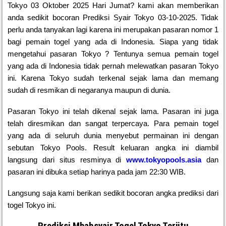
Tokyo 03 Oktober 2025 Hari Jumat? kami akan memberikan
anda sedikit bocoran Prediksi Syair Tokyo 03-10-2025. Tidak
perlu anda tanyakan lagi karena ini merupakan pasaran nomor 1
bagi pemain togel yang ada di Indonesia. Siapa yang tidak
mengetahui pasaran Tokyo ? Tentunya semua pemain togel
yang ada di Indonesia tidak pernah melewatkan pasaran Tokyo
ini. Karena Tokyo sudah terkenal sejak lama dan memang
sudah di resmikan di negaranya maupun di dunia.
Pasaran Tokyo ini telah dikenal sejak lama. Pasaran ini juga
telah diresmikan dan sangat terpercaya. Para pemain togel
yang ada di seluruh dunia menyebut permainan ini dengan
sebutan Tokyo Pools. Result keluaran angka ini diambil
langsung dari situs resminya di
www.tokyopools.asia
dan
pasaran ini dibuka setiap harinya pada jam 22:30 WIB.
Langsung saja kami berikan sedikit bocoran angka prediksi dari
togel Tokyo ini.