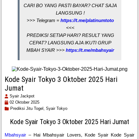
CARI BO YANG PASTI BAYAR? CHAT SAJA
LANGSUNG !
>>> Telegram =
https://t.me/platinumtoto
<<<
PREDIKSI SETIAP HARI? RESULT YANG
CEPAT? LANGSUNG AJA IKUTI GRUP
MBAH SYAIR >>>
https://t.me/mbahsyair
Kode Syair Tokyo 3 Oktober 2025 Hari
Jumat
Syair Jackpot
02 Oktober 2025
Prediksi Jitu Togel,
Syair Tokyo
Kode Syair Tokyo 3 Oktober 2025 Hari Jumat
Mbahsyair
– Hai Mbahsyair Lovers, Kode Syair Kode Syair