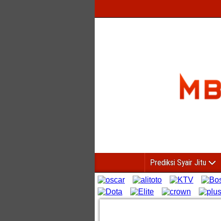
Prediksi Syair Jitu