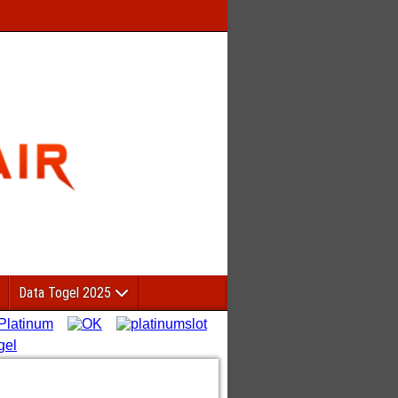
Data Togel 2025