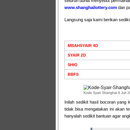
seluruh dunia menyebut permainan 
www.shanghailottery.com
dan pa
Langsung saja kami berikan sediki
MBAHSYAIR 4D
SYAIR 2D
SHIO
BBFS
Kode Syair Shanghai 6 Juli 2
Inilah sedikit hasil bocoran yang
tidak bisa mengatakan ini akan t
hanyalah sedikit bantuan agar ang