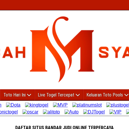
Toto Hari Ini
Live Togel Tercepat
Keluaran Toto Pools
DAFTAR SITUS BANDAR JUDI ONLINE TERPERCAYA