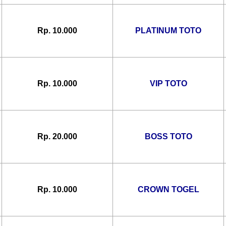
Rp. 10.000
PLATINUM TOTO
Rp. 10.000
VIP TOTO
Rp. 20.000
BOSS TOTO
Rp. 10.000
CROWN TOGEL