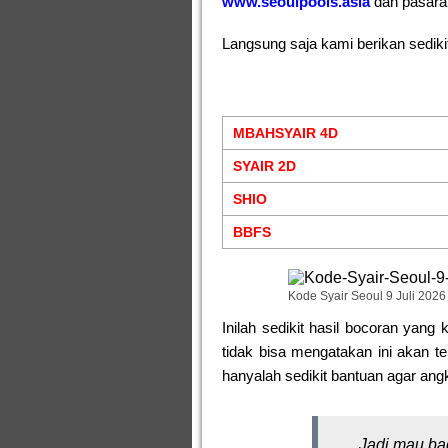
www.seoulpools.asia
dan pasaran
Langsung saja kami berikan sedikit
MBAHSYAIR 4D
SYAIR 2D
SHIO
BBFS
Kode Syair Seoul 9 Juli 2026
Inilah sedikit hasil bocoran yang
tidak bisa mengatakan ini akan t
hanyalah sedikit bantuan agar ang
Jadi mau b