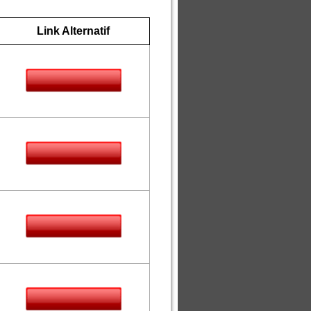
Link Alternatif