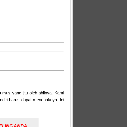
rumus yang jitu oleh ahlinya. Kami
ndiri harus dapat menebaknya. Ini
ELING ANDA