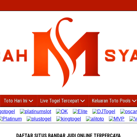
Toto Hari Ini
Live Togel Tercepat
Keluaran Toto Pools
DAFTAR SITUS BANDAR JUDI ONLINE TERPERCAYA