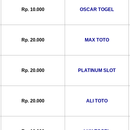
Rp. 10.000
OSCAR TOGEL
Rp. 20.000
MAX TOTO
Rp. 20.000
PLATINUM SLOT
Rp. 20.000
ALI TOTO