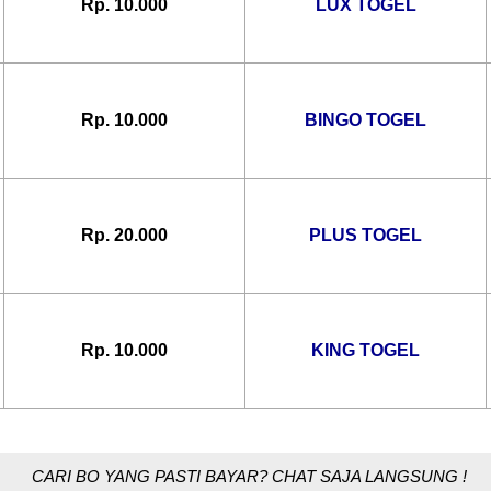
Rp. 10.000
LUX TOGEL
Rp. 10.000
BINGO TOGEL
Rp. 20.000
PLUS TOGEL
Rp. 10.000
KING TOGEL
CARI BO YANG PASTI BAYAR? CHAT SAJA LANGSUNG !