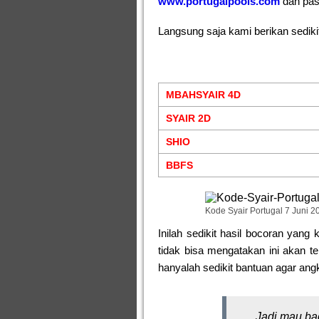
www.portugalpools.com
dan pasa
Langsung saja kami berikan sedikit 
MBAHSYAIR 4D
SYAIR 2D
SHIO
BBFS
Kode Syair Portugal 7 Juni 
Inilah sedikit hasil bocoran yang
tidak bisa mengatakan ini akan t
hanyalah sedikit bantuan agar ang
Jadi mau b