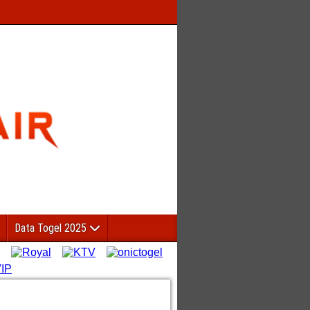
Data Togel 2025