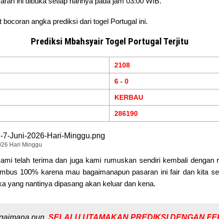
ran ini dibuka setiap harinya pada jam 03:00 WIB.
bocoran angka prediksi dari togel Portugal ini.
Prediksi Mbahsyair Togel Portugal Terjitu
2108
6 - 0
KERBAU
286190
2026 Hari Minggu
 kami telah terima dan juga kami rumuskan sendiri kembali dengan 
embus 100% karena mau bagaimanapun pasaran ini fair dan kita se
ka yang nantinya dipasang akan keluar dan kena.
agaimana pun,
SELALU UTAMAKAN PREDIKSI DENGAN FE