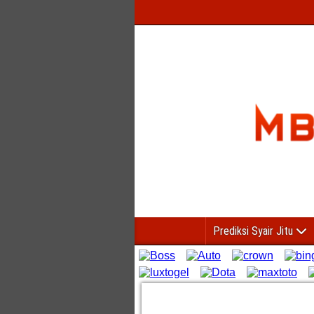
Prediksi Syair Jitu