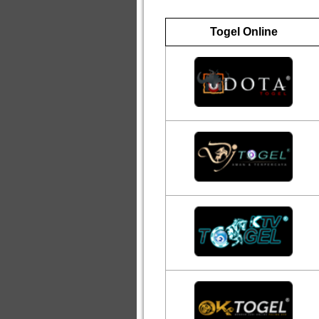
Togel Online