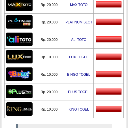
Rp. 20.000
MAX TOTO
Rp. 20.000
PLATINUM SLOT
Rp. 20.000
ALI TOTO
Rp. 10.000
LUX TOGEL
Rp. 10.000
BINGO TOGEL
Rp. 20.000
PLUS TOGEL
Rp. 10.000
KING TOGEL