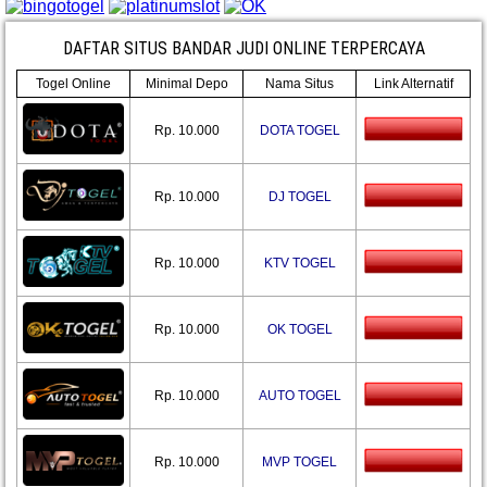
DAFTAR SITUS BANDAR JUDI ONLINE TERPERCAYA
Togel Online
Minimal Depo
Nama Situs
Link Alternatif
Rp. 10.000
DOTA TOGEL
Rp. 10.000
DJ TOGEL
Rp. 10.000
KTV TOGEL
Rp. 10.000
OK TOGEL
Rp. 10.000
AUTO TOGEL
Rp. 10.000
MVP TOGEL