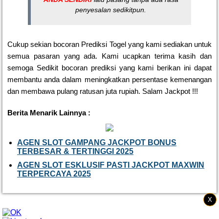
penyesalan sedikitpun.
Cukup sekian bocoran Prediksi Togel yang kami sediakan untuk
semua pasaran yang ada. Kami ucapkan terima kasih dan
semoga Sedikit bocoran prediksi yang kami berikan ini dapat
membantu anda dalam meningkatkan persentase kemenangan
dan membawa pulang ratusan juta rupiah. Salam Jackpot !!!
Berita Menarik Lainnya :
AGEN SLOT GAMPANG JACKPOT BONUS
TERBESAR & TERTINGGI 2025
AGEN SLOT ESKLUSIF PASTI JACKPOT MAXWIN
TERPERCAYA 2025
X