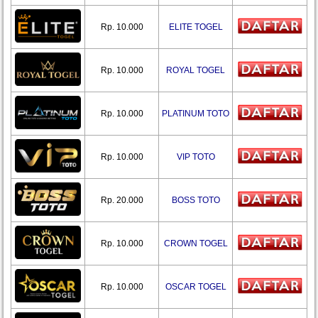
Rp. 10.000
ELITE TOGEL
Rp. 10.000
ROYAL TOGEL
Rp. 10.000
PLATINUM TOTO
Rp. 10.000
VIP TOTO
Rp. 20.000
BOSS TOTO
Rp. 10.000
CROWN TOGEL
Rp. 10.000
OSCAR TOGEL