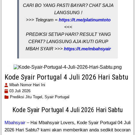
CARI BO YANG PASTI BAYAR? CHAT SAJA
LANGSUNG !
>>> Telegram =
https://t.me/platinumtoto
<<<
PREDIKSI SETIAP HARI? RESULT YANG
CEPAT? LANGSUNG AJA IKUTI GRUP
MBAH SYAIR >>>
https://t.me/mbahsyair
Kode Syair Portugal 4 Juli 2026 Hari Sabtu
Mbah Nomor Hari Ini
03 Juli 2026
Prediksi Jitu Togel,
Syair Portugal
Kode Syair Portugal 4 Juli 2026 Hari Sabtu
Mbahsyair
– Hai Mbahsyair Lovers, Kode Syair Portugal 04 Juli
2026 Hari Sabtu? kami akan memberikan anda sedikit bocoran