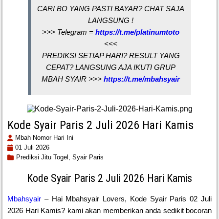
CARI BO YANG PASTI BAYAR? CHAT SAJA
LANGSUNG !
>>> Telegram =
https://t.me/platinumtoto
<<<
PREDIKSI SETIAP HARI? RESULT YANG
CEPAT? LANGSUNG AJA IKUTI GRUP
MBAH SYAIR >>>
https://t.me/mbahsyair
Kode Syair Paris 2 Juli 2026 Hari Kamis
Mbah Nomor Hari Ini
01 Juli 2026
Prediksi Jitu Togel,
Syair Paris
Kode Syair Paris 2 Juli 2026 Hari Kamis
Mbahsyair
– Hai Mbahsyair Lovers, Kode Syair Paris 02 Juli
2026 Hari Kamis? kami akan memberikan anda sedikit bocoran