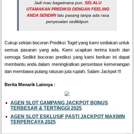
Jadi mau bagaimana pun,
SELALU
UTAMAKAN PREDIKSI DENGAN FEELING
ANDA SENDIRI
lalu pasang tanpa ada rasa
penyesalan sedikitpun.
Cukup sekian bocoran Prediksi Togel yang kami sediakan untuk
semua pasaran yang ada. Kami ucapkan terima kasih dan
semoga Sedikit bocoran prediksi yang kami berikan ini dapat
membantu anda dalam meningkatkan persentase kemenangan
dan membawa pulang ratusan juta rupiah. Salam Jackpot !!!
Berita Menarik Lainnya :
AGEN SLOT GAMPANG JACKPOT BONUS
TERBESAR & TERTINGGI 2025
AGEN SLOT ESKLUSIF PASTI JACKPOT MAXWIN
TERPERCAYA 2025