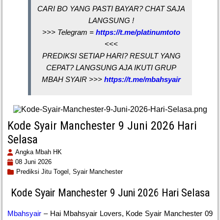
CARI BO YANG PASTI BAYAR? CHAT SAJA
LANGSUNG !
>>> Telegram =
https://t.me/platinumtoto
<<<
PREDIKSI SETIAP HARI? RESULT YANG
CEPAT? LANGSUNG AJA IKUTI GRUP
MBAH SYAIR >>>
https://t.me/mbahsyair
Kode Syair Manchester 9 Juni 2026 Hari
Selasa
Angka Mbah HK
08 Juni 2026
Prediksi Jitu Togel,
Syair Manchester
Kode Syair Manchester 9 Juni 2026 Hari Selasa
Mbahsyair
– Hai Mbahsyair Lovers, Kode Syair Manchester 09