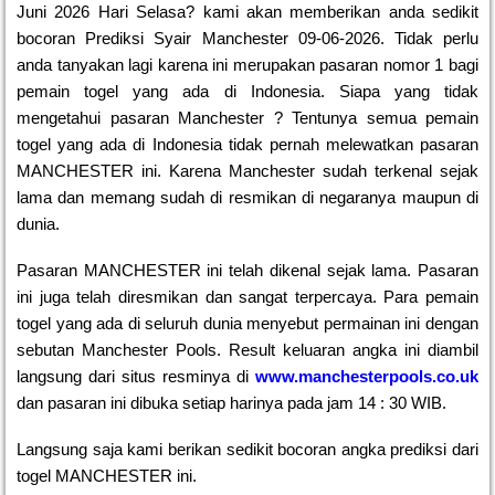
Juni 2026 Hari Selasa? kami akan memberikan anda sedikit
bocoran Prediksi Syair Manchester 09-06-2026. Tidak perlu
anda tanyakan lagi karena ini merupakan pasaran nomor 1 bagi
pemain togel yang ada di Indonesia. Siapa yang tidak
mengetahui pasaran Manchester ? Tentunya semua pemain
togel yang ada di Indonesia tidak pernah melewatkan pasaran
MANCHESTER ini. Karena Manchester sudah terkenal sejak
lama dan memang sudah di resmikan di negaranya maupun di
dunia.
Pasaran MANCHESTER ini telah dikenal sejak lama. Pasaran
ini juga telah diresmikan dan sangat terpercaya. Para pemain
togel yang ada di seluruh dunia menyebut permainan ini dengan
sebutan Manchester Pools. Result keluaran angka ini diambil
langsung dari situs resminya di
www.manchesterpools.co.uk
dan pasaran ini dibuka setiap harinya pada jam 14 : 30 WIB.
Langsung saja kami berikan sedikit bocoran angka prediksi dari
togel MANCHESTER ini.