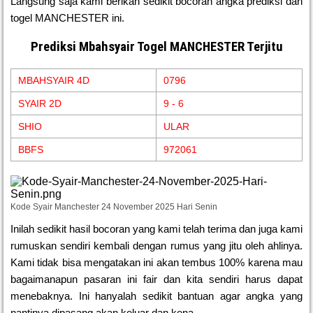
Langsung saja kami berikan sedikit bocoran angka prediksi dari
togel MANCHESTER ini.
Prediksi Mbahsyair Togel MANCHESTER Terjitu
MBAHSYAIR 4D
0796
SYAIR 2D
9 - 6
SHIO
ULAR
BBFS
972061
Kode Syair Manchester 24 November 2025 Hari Senin
Inilah sedikit hasil bocoran yang kami telah terima dan juga kami
rumuskan sendiri kembali dengan rumus yang jitu oleh ahlinya.
Kami tidak bisa mengatakan ini akan tembus 100% karena mau
bagaimanapun pasaran ini fair dan kita sendiri harus dapat
menebaknya. Ini hanyalah sedikit bantuan agar angka yang
nantinya dipasang akan keluar dan kena.