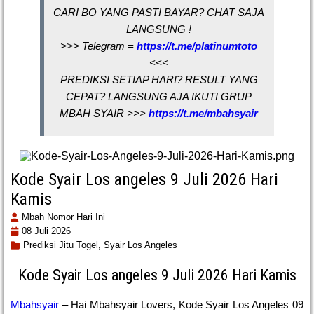
CARI BO YANG PASTI BAYAR? CHAT SAJA
LANGSUNG !
>>> Telegram =
https://t.me/platinumtoto
<<<
PREDIKSI SETIAP HARI? RESULT YANG
CEPAT? LANGSUNG AJA IKUTI GRUP
MBAH SYAIR >>>
https://t.me/mbahsyair
Kode Syair Los angeles 9 Juli 2026 Hari
Kamis
Mbah Nomor Hari Ini
08 Juli 2026
Prediksi Jitu Togel,
Syair Los Angeles
Kode Syair Los angeles 9 Juli 2026 Hari Kamis
Mbahsyair
– Hai Mbahsyair Lovers, Kode Syair Los Angeles 09