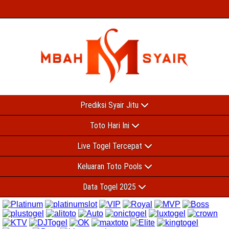
Prediksi Syair Jitu
Toto Hari Ini
Live Togel Tercepat
Keluaran Toto Pools
Data Togel 2025