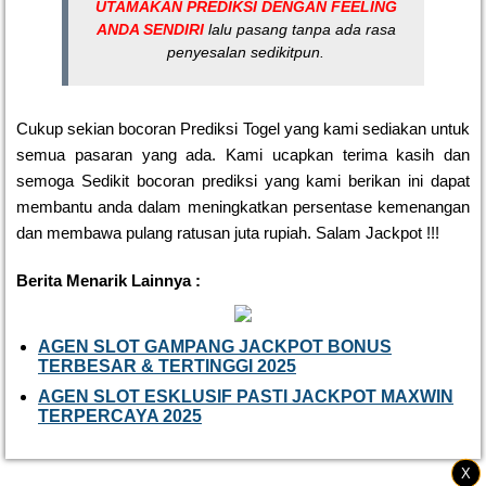
UTAMAKAN PREDIKSI DENGAN FEELING
ANDA SENDIRI
lalu pasang tanpa ada rasa
penyesalan sedikitpun.
Cukup sekian bocoran Prediksi Togel yang kami sediakan untuk
semua pasaran yang ada. Kami ucapkan terima kasih dan
semoga Sedikit bocoran prediksi yang kami berikan ini dapat
membantu anda dalam meningkatkan persentase kemenangan
dan membawa pulang ratusan juta rupiah. Salam Jackpot !!!
Berita Menarik Lainnya :
AGEN SLOT GAMPANG JACKPOT BONUS
TERBESAR & TERTINGGI 2025
AGEN SLOT ESKLUSIF PASTI JACKPOT MAXWIN
TERPERCAYA 2025
X