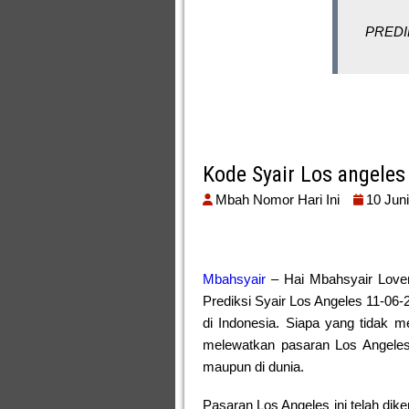
PREDI
Kode Syair Los angeles
Mbah Nomor Hari Ini
10 Jun
Mbahsyair
– Hai Mbahsyair Lover
Prediksi Syair Los Angeles 11-06-
di Indonesia. Siapa yang tidak 
melewatkan pasaran Los Angeles
maupun di dunia.
Pasaran Los Angeles ini telah dike