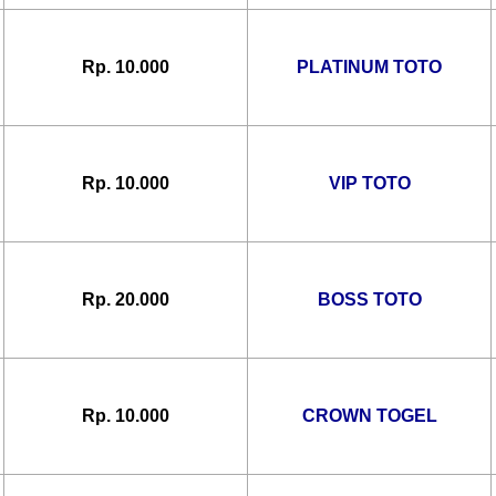
Rp. 10.000
PLATINUM TOTO
Rp. 10.000
VIP TOTO
Rp. 20.000
BOSS TOTO
Rp. 10.000
CROWN TOGEL