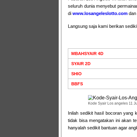
seluruh dunia menyebut permainan 
di
www.losangeleslotto.com
dan 
Langsung saja kami berikan sedikit
MBAHSYAIR 4D
SYAIR 2D
SHIO
BBFS
Kode Syair Los angeles 11 J
Inilah sedikit hasil bocoran yang
tidak bisa mengatakan ini akan t
hanyalah sedikit bantuan agar ang