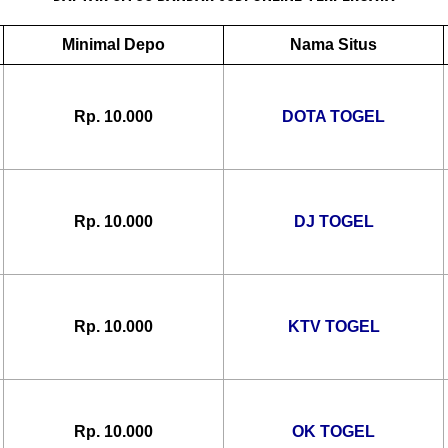
Minimal Depo
Nama Situs
Rp. 10.000
DOTA TOGEL
Rp. 10.000
DJ TOGEL
Rp. 10.000
KTV TOGEL
Rp. 10.000
OK TOGEL