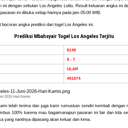
ini dengan sebutan Los Angeles Lotto. Result keluaran angka ini di
pasaran ini dibuka setiap harinya pada jam 05:00 WIB.
 bocoran angka prediksi dari togel Los Angeles ini.
Prediksi Mbahsyair Togel Los Angeles Terjitu
8149
9 - 7
ULAR
491874
uni 2026 Hari Kamis
 kami telah terima dan juga kami rumuskan sendiri kembali dengan 
embus 100% karena mau bagaimanapun pasaran ini fair dan kita se
ka yang nantinya dipasang akan keluar dan kena.