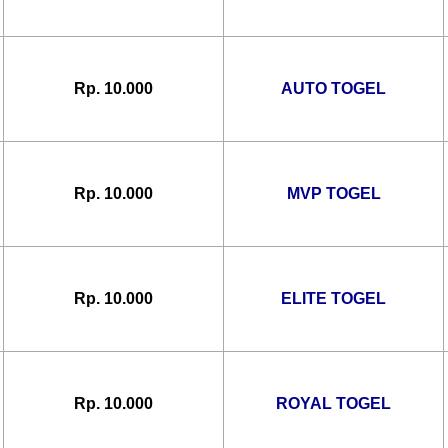
Rp. 10.000
AUTO TOGEL
Rp. 10.000
MVP TOGEL
Rp. 10.000
ELITE TOGEL
Rp. 10.000
ROYAL TOGEL