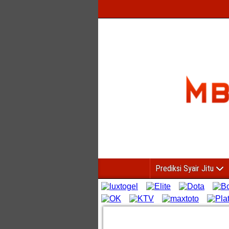
Prediksi Syair Jitu