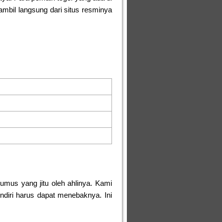
ambil langsung dari situs resminya
rumus yang jitu oleh ahlinya. Kami
ndiri harus dapat menebaknya. Ini