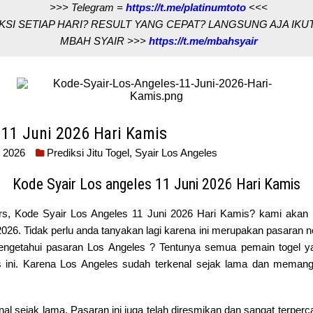
>>> Telegram =
https://t.me/platinumtoto
<<<
KSI SETIAP HARI? RESULT YANG CEPAT? LANGSUNG AJA IKU
MBAH SYAIR >>>
https://t.me/mbahsyair
 11 Juni 2026 Hari Kamis
i 2026
Prediksi Jitu Togel,
Syair Los Angeles
Kode Syair Los angeles 11 Juni 2026 Hari Kamis
s, Kode Syair Los Angeles 11 Juni 2026 Hari Kamis? kami akan 
2026. Tidak perlu anda tanyakan lagi karena ini merupakan pasaran 
mengetahui pasaran Los Angeles ? Tentunya semua pemain togel ya
 ini. Karena Los Angeles sudah terkenal sejak lama dan memang
nal sejak lama. Pasaran ini juga telah diresmikan dan sangat terper