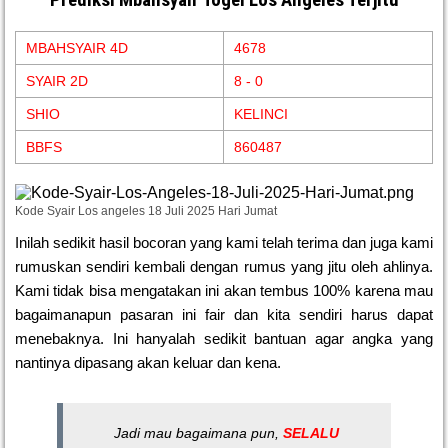
Prediksi Mbahsyair Togel Los Angeles Terjitu
MBAHSYAIR 4D
4678
SYAIR 2D
8 - 0
SHIO
KELINCI
BBFS
860487
Kode Syair Los angeles 18 Juli 2025 Hari Jumat
Inilah sedikit hasil bocoran yang kami telah terima dan juga kami
rumuskan sendiri kembali dengan rumus yang jitu oleh ahlinya.
Kami tidak bisa mengatakan ini akan tembus 100% karena mau
bagaimanapun pasaran ini fair dan kita sendiri harus dapat
menebaknya. Ini hanyalah sedikit bantuan agar angka yang
nantinya dipasang akan keluar dan kena.
Jadi mau bagaimana pun,
SELALU