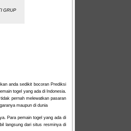
TI GRUP
an anda sedikit bocoran Prediksi
emain togel yang ada di Indonesia.
 tidak pernah melewatkan pasaran
garanya maupun di dunia
ya. Para pemain togel yang ada di
l langsung dari situs resminya di