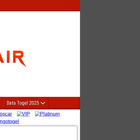
Data Togel 2025