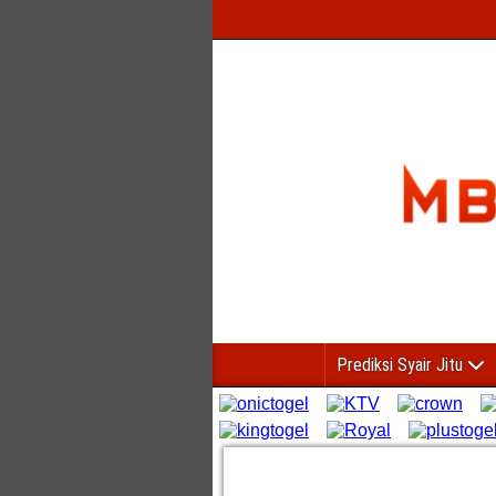
Prediksi Syair Jitu