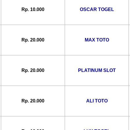
Rp. 10.000
OSCAR TOGEL
Rp. 20.000
MAX TOTO
Rp. 20.000
PLATINUM SLOT
Rp. 20.000
ALI TOTO