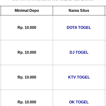
Minimal Depo
Nama Situs
Rp. 10.000
DOTA TOGEL
Rp. 10.000
DJ TOGEL
Rp. 10.000
KTV TOGEL
Rp. 10.000
OK TOGEL