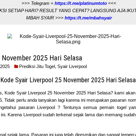
>>> Telegram =
https://t.me/platinumtoto
<<<
KSI SETIAP HARI? RESULT YANG CEPAT? LANGSUNG AJA IKU
MBAH SYAIR >>>
https://t.me/mbahsyair
5 November 2025 Hari Selasa
 2025
Prediksi Jitu Togel,
Syair Liverpool
Kode Syair Liverpool 25 November 2025 Hari Selasa
s, Kode Syair Liverpool 25 November 2025 Hari Selasa? kami akan
25. Tidak perlu anda tanyakan lagi karena ini merupakan pasaran nom
ngetahui pasaran Liverpool ? Tentunya semua pemain togel yan
i. Karena Liverpool sudah terkenal sejak lama dan memang sudah
al sejak lama. Pasaran ini juga telah diresmikan dan sangat terperc