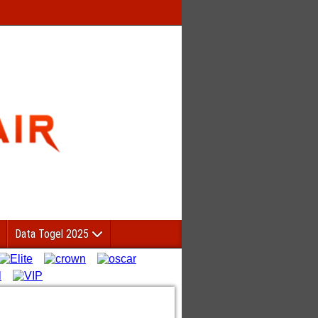
Data Togel 2025