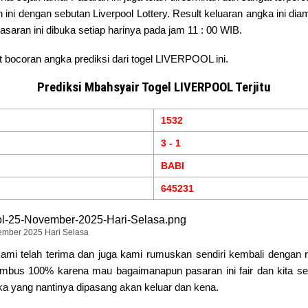
ni dengan sebutan Liverpool Lottery. Result keluaran angka ini diam
saran ini dibuka setiap harinya pada jam 11 : 00 WIB.
t bocoran angka prediksi dari togel LIVERPOOL ini.
Prediksi Mbahsyair Togel LIVERPOOL Terjitu
1532
3 - 1
BABI
645231
ember 2025 Hari Selasa
 kami telah terima dan juga kami rumuskan sendiri kembali dengan 
embus 100% karena mau bagaimanapun pasaran ini fair dan kita se
ka yang nantinya dipasang akan keluar dan kena.