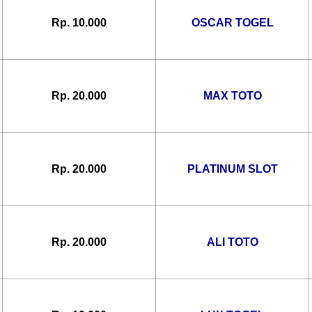
Rp. 10.000
OSCAR TOGEL
Rp. 20.000
MAX TOTO
Rp. 20.000
PLATINUM SLOT
Rp. 20.000
ALI TOTO