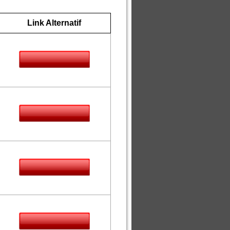
Link Alternatif