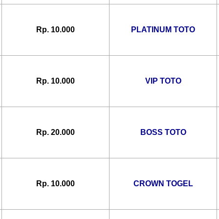
Rp. 10.000
PLATINUM TOTO
Rp. 10.000
VIP TOTO
Rp. 20.000
BOSS TOTO
Rp. 10.000
CROWN TOGEL