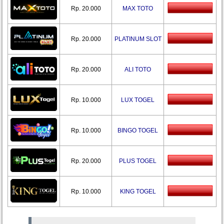
Rp. 20.000
MAX TOTO
Rp. 20.000
PLATINUM SLOT
Rp. 20.000
ALI TOTO
Rp. 10.000
LUX TOGEL
Rp. 10.000
BINGO TOGEL
Rp. 20.000
PLUS TOGEL
Rp. 10.000
KING TOGEL