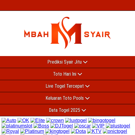
Prediksi Syair Jitu
Toto Hari Ini
Live Togel Tercepat
Keluaran Toto Pools
Data Togel 2025