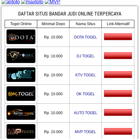
DAFTAR SITUS BANDAR JUDI ONLINE TERPERCAYA
Togel Online
Minimal Depo
Nama Situs
Link Alternatif
Rp. 10.000
DOTA TOGEL
Rp. 10.000
DJ TOGEL
Rp. 10.000
KTV TOGEL
Rp. 10.000
OK TOGEL
Rp. 10.000
AUTO TOGEL
Rp. 10.000
MVP TOGEL