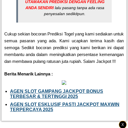
UTAMAKAN PREDIKSI DENGAN FEELING
ANDA SENDIRI
lalu pasang tanpa ada rasa
penyesalan sedikitpun.
Cukup sekian bocoran Prediksi Togel yang kami sediakan untuk
semua pasaran yang ada. Kami ucapkan terima kasih dan
semoga Sedikit bocoran prediksi yang kami berikan ini dapat
membantu anda dalam meningkatkan persentase kemenangan
dan membawa pulang ratusan juta rupiah. Salam Jackpot !!!
Berita Menarik Lainnya :
AGEN SLOT GAMPANG JACKPOT BONUS
TERBESAR & TERTINGGI 2025
AGEN SLOT ESKLUSIF PASTI JACKPOT MAXWIN
TERPERCAYA 2025
X