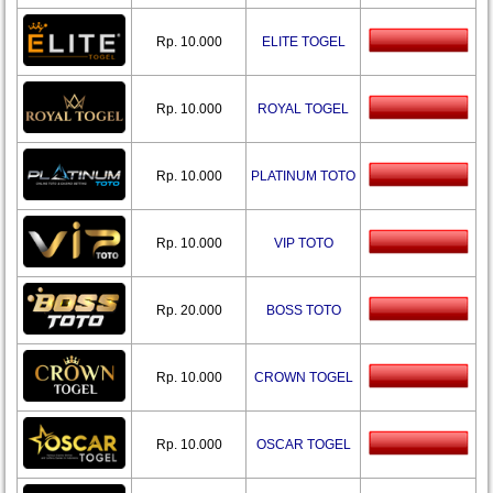
Rp. 10.000
ELITE TOGEL
Rp. 10.000
ROYAL TOGEL
Rp. 10.000
PLATINUM TOTO
Rp. 10.000
VIP TOTO
Rp. 20.000
BOSS TOTO
Rp. 10.000
CROWN TOGEL
Rp. 10.000
OSCAR TOGEL