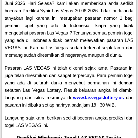
Juni 2026 Hari Selasa? kami akan memberikan anda sedikit
bocoran Prediksi Syair Las Vegas 30-06-2026. Tidak perlu anda
tanyakan lagi karena ini merupakan pasaran nomor 1 bagi
pemain togel yang ada di Indonesia. Siapa yang tidak
mengetahui pasaran Las Vegas ? Tentunya semua pemain togel
yang ada di Indonesia tidak pernah melewatkan pasaran LAS
VEGAS ini. Karena Las Vegas sudah terkenal sejak lama dan
memang sudah diresmikan di negaranya maupun di dunia.
Pasaran LAS VEGAS ini telah dikenal sejak lama. Pasaran ini
juga telah diresmikan dan sangat terpercaya. Para pemain togel
yang ada di seluruh dunia menyebut permainan ini dengan
sebutan Las Vegas Lottery. Result keluaran angka ini diambil
langsung dari situs resminya di
www.lasvegaslottery.us
dan
pasaran ini dibuka setiap harinya pada jam 19 : 30 WIB.
Langsung saja kami berikan sedikit bocoran angka prediksi dari
togel LAS VEGAS ini.