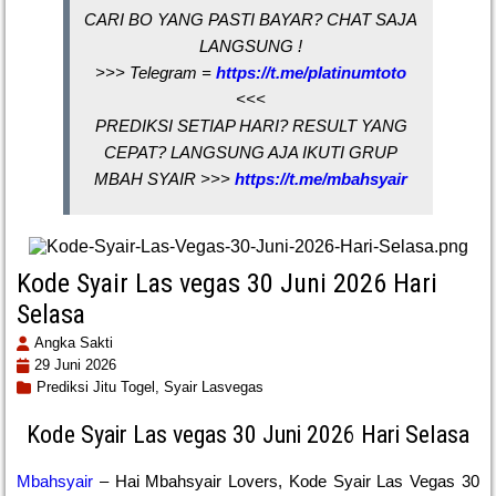
CARI BO YANG PASTI BAYAR? CHAT SAJA
LANGSUNG !
>>> Telegram =
https://t.me/platinumtoto
<<<
PREDIKSI SETIAP HARI? RESULT YANG
CEPAT? LANGSUNG AJA IKUTI GRUP
MBAH SYAIR >>>
https://t.me/mbahsyair
Kode Syair Las vegas 30 Juni 2026 Hari
Selasa
Angka Sakti
29 Juni 2026
Prediksi Jitu Togel,
Syair Lasvegas
Kode Syair Las vegas 30 Juni 2026 Hari Selasa
Mbahsyair
– Hai Mbahsyair Lovers, Kode Syair Las Vegas 30