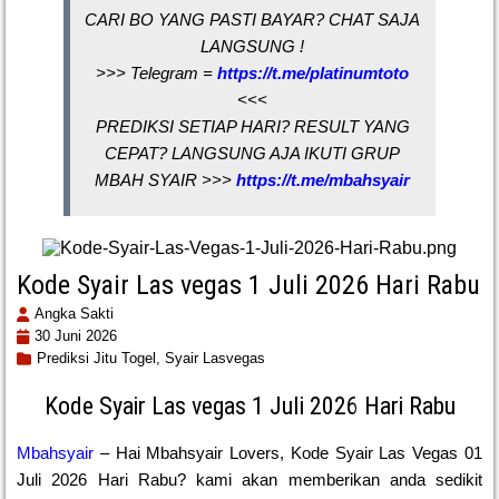
CARI BO YANG PASTI BAYAR? CHAT SAJA
LANGSUNG !
>>> Telegram =
https://t.me/platinumtoto
<<<
PREDIKSI SETIAP HARI? RESULT YANG
CEPAT? LANGSUNG AJA IKUTI GRUP
MBAH SYAIR >>>
https://t.me/mbahsyair
Kode Syair Las vegas 1 Juli 2026 Hari Rabu
Angka Sakti
30 Juni 2026
Prediksi Jitu Togel,
Syair Lasvegas
Kode Syair Las vegas 1 Juli 2026 Hari Rabu
Mbahsyair
– Hai Mbahsyair Lovers, Kode Syair Las Vegas 01
Juli 2026 Hari Rabu? kami akan memberikan anda sedikit