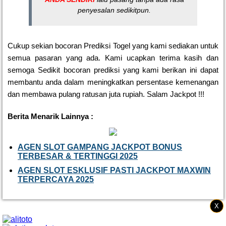
penyesalan sedikitpun.
Cukup sekian bocoran Prediksi Togel yang kami sediakan untuk
semua pasaran yang ada. Kami ucapkan terima kasih dan
semoga Sedikit bocoran prediksi yang kami berikan ini dapat
membantu anda dalam meningkatkan persentase kemenangan
dan membawa pulang ratusan juta rupiah. Salam Jackpot !!!
Berita Menarik Lainnya :
AGEN SLOT GAMPANG JACKPOT BONUS
TERBESAR & TERTINGGI 2025
AGEN SLOT ESKLUSIF PASTI JACKPOT MAXWIN
TERPERCAYA 2025
X