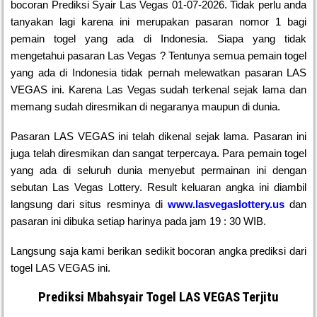
bocoran Prediksi Syair Las Vegas 01-07-2026. Tidak perlu anda
tanyakan lagi karena ini merupakan pasaran nomor 1 bagi
pemain togel yang ada di Indonesia. Siapa yang tidak
mengetahui pasaran Las Vegas ? Tentunya semua pemain togel
yang ada di Indonesia tidak pernah melewatkan pasaran LAS
VEGAS ini. Karena Las Vegas sudah terkenal sejak lama dan
memang sudah diresmikan di negaranya maupun di dunia.
Pasaran LAS VEGAS ini telah dikenal sejak lama. Pasaran ini
juga telah diresmikan dan sangat terpercaya. Para pemain togel
yang ada di seluruh dunia menyebut permainan ini dengan
sebutan Las Vegas Lottery. Result keluaran angka ini diambil
langsung dari situs resminya di
www.lasvegaslottery.us
dan
pasaran ini dibuka setiap harinya pada jam 19 : 30 WIB.
Langsung saja kami berikan sedikit bocoran angka prediksi dari
togel LAS VEGAS ini.
Prediksi Mbahsyair Togel LAS VEGAS Terjitu