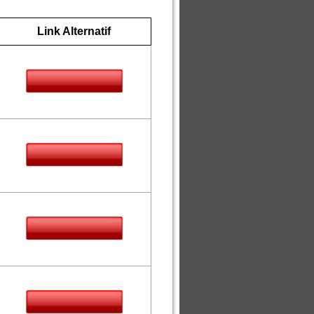
Link Alternatif