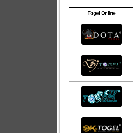
Togel Online