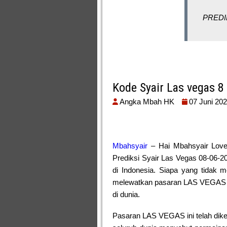
PREDI
Kode Syair Las vegas 8
Angka Mbah HK
07 Juni 20
Mbahsyair
– Hai Mbahsyair Love
Prediksi Syair Las Vegas 08-06-2
di Indonesia. Siapa yang tidak 
melewatkan pasaran LAS VEGAS in
di dunia.
Pasaran LAS VEGAS ini telah diken