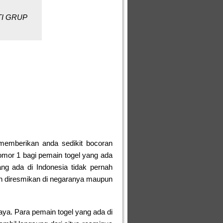
TI GRUP
memberikan anda sedikit bocoran
omor 1 bagi pemain togel yang ada
ng ada di Indonesia tidak pernah
h diresmikan di negaranya maupun
aya. Para pemain togel yang ada di