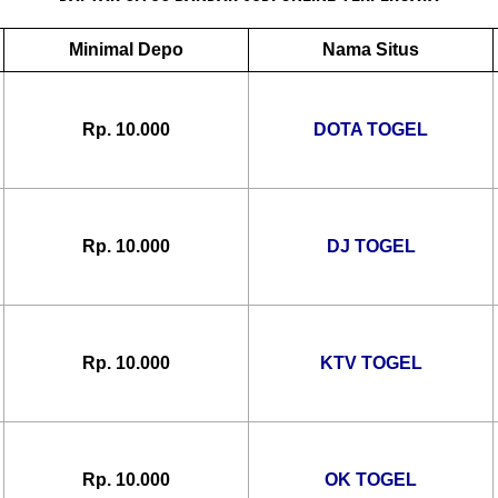
Minimal Depo
Nama Situs
Rp. 10.000
DOTA TOGEL
Rp. 10.000
DJ TOGEL
Rp. 10.000
KTV TOGEL
Rp. 10.000
OK TOGEL