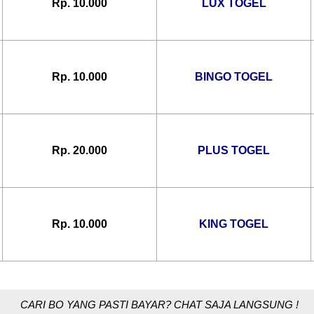
Rp. 10.000
LUX TOGEL
Rp. 10.000
BINGO TOGEL
Rp. 20.000
PLUS TOGEL
Rp. 10.000
KING TOGEL
CARI BO YANG PASTI BAYAR? CHAT SAJA LANGSUNG !