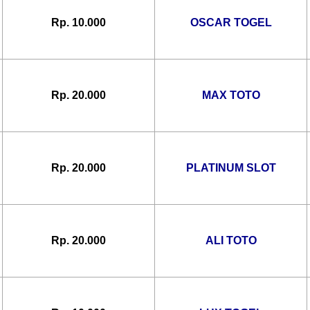
Rp. 10.000
OSCAR TOGEL
Rp. 20.000
MAX TOTO
Rp. 20.000
PLATINUM SLOT
Rp. 20.000
ALI TOTO