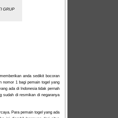
TI GRUP
memberikan anda sedikit bocoran
an nomor 1 bagi pemain togel yang
ang ada di Indonesia tidak pernah
 sudah di resmikan di negaranya
ercaya. Para pemain togel yang ada