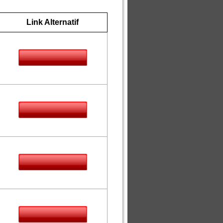
Link Alternatif