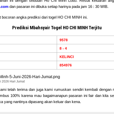
inan ini dengan sebutan Ho Chi Minh Lotto. Result keluaran angka
o.com
dan pasaran ini dibuka setiap harinya pada jam 16 : 30 WIB.
t bocoran angka prediksi dari togel HO CHI MINH ini.
Prediksi Mbahsyair Togel HO CHI MINH Terjitu
9578
8 - 4
KELINCI
854976
i 2026 Hari Jumat
 kami telah terima dan juga kami rumuskan sendiri kembali dengan 
embus 100% karena mau bagaimanapun pasaran ini fair dan kita se
ka yang nantinya dipasang akan keluar dan kena.