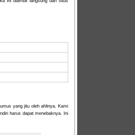
 ini diambil langsung dari situs
rumus yang jitu oleh ahlinya. Kami
ndiri harus dapat menebaknya. Ini