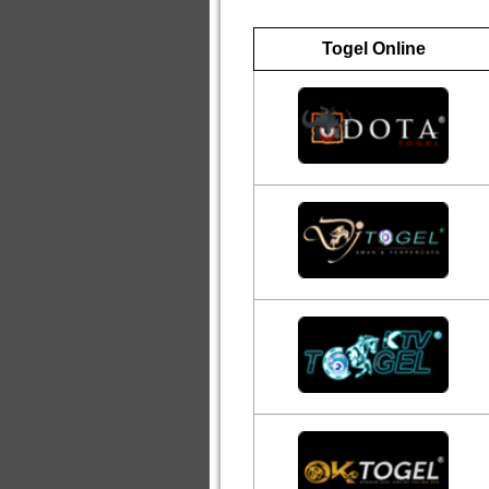
Togel Online