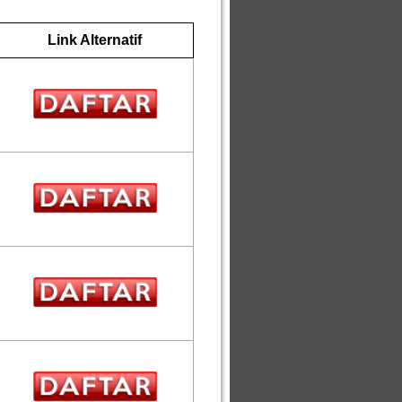
Link Alternatif