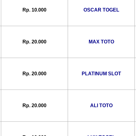
Rp. 10.000
OSCAR TOGEL
Rp. 20.000
MAX TOTO
Rp. 20.000
PLATINUM SLOT
Rp. 20.000
ALI TOTO