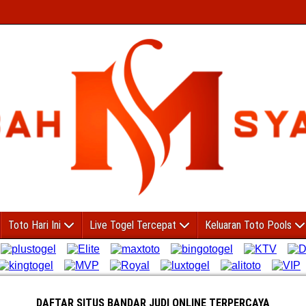
Toto Hari Ini
Live Togel Tercepat
Keluaran Toto Pools
DAFTAR SITUS BANDAR JUDI ONLINE TERPERCAYA