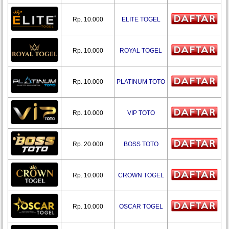
Rp. 10.000
ELITE TOGEL
Rp. 10.000
ROYAL TOGEL
Rp. 10.000
PLATINUM TOTO
Rp. 10.000
VIP TOTO
Rp. 20.000
BOSS TOTO
Rp. 10.000
CROWN TOGEL
Rp. 10.000
OSCAR TOGEL