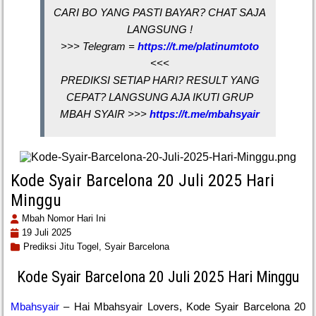
CARI BO YANG PASTI BAYAR? CHAT SAJA
LANGSUNG !
>>> Telegram =
https://t.me/platinumtoto
<<<
PREDIKSI SETIAP HARI? RESULT YANG
CEPAT? LANGSUNG AJA IKUTI GRUP
MBAH SYAIR >>>
https://t.me/mbahsyair
Kode Syair Barcelona 20 Juli 2025 Hari
Minggu
Mbah Nomor Hari Ini
19 Juli 2025
Prediksi Jitu Togel,
Syair Barcelona
Kode Syair Barcelona 20 Juli 2025 Hari Minggu
Mbahsyair
– Hai Mbahsyair Lovers, Kode Syair Barcelona 20