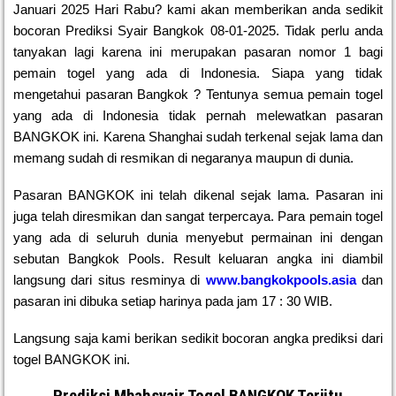
Januari 2025 Hari Rabu? kami akan memberikan anda sedikit
bocoran Prediksi Syair Bangkok 08-01-2025. Tidak perlu anda
tanyakan lagi karena ini merupakan pasaran nomor 1 bagi
pemain togel yang ada di Indonesia. Siapa yang tidak
mengetahui pasaran Bangkok ? Tentunya semua pemain togel
yang ada di Indonesia tidak pernah melewatkan pasaran
BANGKOK ini. Karena Shanghai sudah terkenal sejak lama dan
memang sudah di resmikan di negaranya maupun di dunia.
Pasaran BANGKOK ini telah dikenal sejak lama. Pasaran ini
juga telah diresmikan dan sangat terpercaya. Para pemain togel
yang ada di seluruh dunia menyebut permainan ini dengan
sebutan Bangkok Pools. Result keluaran angka ini diambil
langsung dari situs resminya di
www.bangkokpools.asia
dan
pasaran ini dibuka setiap harinya pada jam 17 : 30 WIB.
Langsung saja kami berikan sedikit bocoran angka prediksi dari
togel BANGKOK ini.