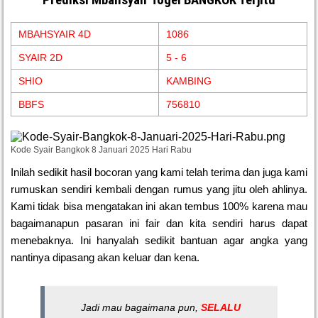
Prediksi Mbahsyair Togel BANGKOK Terjitu
MBAHSYAIR 4D
1086
SYAIR 2D
5 - 6
SHIO
KAMBING
BBFS
756810
Kode Syair Bangkok 8 Januari 2025 Hari Rabu
Inilah sedikit hasil bocoran yang kami telah terima dan juga kami
rumuskan sendiri kembali dengan rumus yang jitu oleh ahlinya.
Kami tidak bisa mengatakan ini akan tembus 100% karena mau
bagaimanapun pasaran ini fair dan kita sendiri harus dapat
menebaknya. Ini hanyalah sedikit bantuan agar angka yang
nantinya dipasang akan keluar dan kena.
Jadi mau bagaimana pun,
SELALU