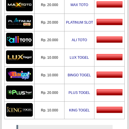
Rp. 20.000
MAX TOTO
Rp. 20.000
PLATINUM SLOT
Rp. 20.000
ALI TOTO
Rp. 10.000
LUX TOGEL
Rp. 10.000
BINGO TOGEL
Rp. 20.000
PLUS TOGEL
Rp. 10.000
KING TOGEL