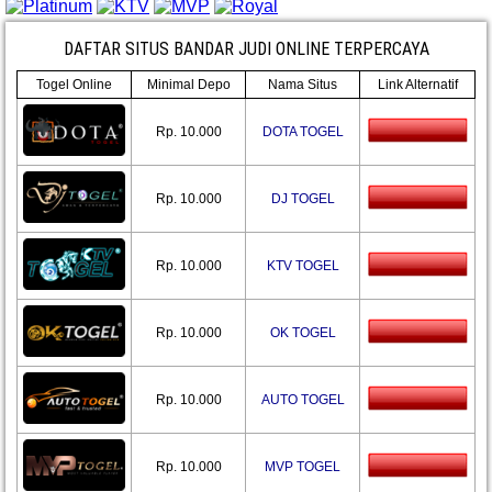
DAFTAR SITUS BANDAR JUDI ONLINE TERPERCAYA
Togel Online
Minimal Depo
Nama Situs
Link Alternatif
Rp. 10.000
DOTA TOGEL
Rp. 10.000
DJ TOGEL
Rp. 10.000
KTV TOGEL
Rp. 10.000
OK TOGEL
Rp. 10.000
AUTO TOGEL
Rp. 10.000
MVP TOGEL