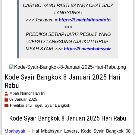
CARI BO YANG PASTI BAYAR? CHAT SAJA
LANGSUNG !
>>> Telegram =
https://t.me/platinumtoto
<<<
PREDIKSI SETIAP HARI? RESULT YANG
CEPAT? LANGSUNG AJA IKUTI GRUP
MBAH SYAIR >>>
https://t.me/mbahsyair
Kode Syair Bangkok 8 Januari 2025 Hari
Rabu
Mbah Nomor Hari Ini
07 Januari 2025
Prediksi Jitu Togel,
Syair Bangkok
Kode Syair Bangkok 8 Januari 2025 Hari Rabu
Mbahsyair
– Hai Mbahsyair Lovers, Kode Syair Bangkok 08